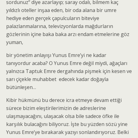
sordunuz“ diye azarlayıp; saray odalı, bilmem kaç
yıldızlı oteller inşaa eden, bir oda alana bir umre
hediye eden gerçek çapulcuların biteviye
palazlanmalarına, televizyonlarda mağdurların
gözlerinin içine baka baka arzı endam etmelerine göz
yuman,
bir yönetim anlayışı Yunus Emre’yi ne kadar
tanıyordur acaba? O Yunus Emre değil miydi, ağaçları
yalnızca Taptuk Emre dergahında pişmek için kesen ve
sarı çiçekle muhabbet edecek kadar doğayla
bütünleşen…
Kibir hükmünü bu derece icra etmeye devam ettiği
sürece bizim eleştirilerimizin de adreslerine
ulaşmayacağını, ulaşacak olsa bile sadece öfke ile
karşılık bulacağını biliyoruz. İşte bu yüzden sözü yine
Yunus Emre’ye bırakarak yazıyı sonlandırıyoruz. Belki