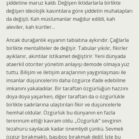
şiddetine maruz kaldı. Değişen iktidarlarla birlikte
değişen ideolojik kasıntılara göre şiddetin muhatapları
da değişti. Kah müslümanlar mağdur edildi, kah
aleviler, kah kürtler…
Ancak durağanlık eşyanın tabiatına aykırıdır. Çağlarla
birlikte mentaliteler de değişir. Tabular yıkılır, fikirler
ayıklanır, akıntılar istikamet değiştirir. Yeni dünyada
ataerkil otoriter yönetim anlayışı demode olmaya yüz
tuttu. Bilişim ve iletişim araçlarının yaygınlaşması ile
insanlar düşüncelerini daha özgürce ifade edebilme
imkanını yakaladılar. Bir taraftan özgürlüğün hazzını
doya doya yaşarken, diğer taraftan da o özgürlükle
birlikte sadırlarına ulaştırılan fikir ve düşüncelerle
hemhal oldular. Özgürlük bu dünyanın en fazla
terennüm ettiği kavram oldu. „Özgürlük“ sevginin
tezahürü sayılacak kadar önemliydi çünkü. Sevmek
özgür bırakmaktı, başıboş bırakmak değil. İşte bu