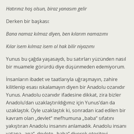
Hatırınız hoş olsun, biraz yanasım gelir
Derken bir başkası:
Bana namaz kılmaz diyen, ben kılarım namazımı
Kılar isem kılmaz isem ol hak bilir niyazımı
Yunus bu çağda yaşasaydı, bu satırları yüzünden nasıl
bir muamele görürdü diye düşünmeden edemiyorum.
İnsanların ibadet ve taatlarıyla uğraşmayın, zahire
kilitlenip esası ıskalamayın diyen bir Anadolu ozanıdır
Yunus. Anadolu ozanıdır ifadesine dikkat, zira bizler
Anadolu’dan uzaklaştırıldığımız için Yunus’dan da
uzaklaştık. Öyle uzaklaştık ki, sonradan icad edilen bir
kavram olan „devlet“ mefhumuna „baba“ sıfatını
yakıştıran Anadolu insanını anlamadık. Anadolu insanı
vatana „ana“, devlete „baba“ diyerek otoriteyi