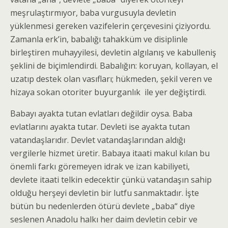
meşrulaştırmıyor, baba vurgusuyla devletin
yüklenmesi gereken vazifelerin çerçevesini çiziyordu.
Zamanla erk’in, babalığı tahakküm ve disiplinle
birleştiren muhayyilesi, devletin algılanış ve kabulleniş
şeklini de biçimlendirdi. Babalığın: koruyan, kollayan, el
uzatıp destek olan vasıfları; hükmeden, şekil veren ve
hizaya sokan otoriter buyurganlık ile yer değiştirdi.
Babayı ayakta tutan evlatları değildir oysa. Baba
evlatlarını ayakta tutar. Devleti ise ayakta tutan
vatandaşlarıdır. Devlet vatandaşlarından aldığı
vergilerle hizmet üretir. Babaya itaati makul kılan bu
önemli farkı göremeyen idrak ve izan kabiliyeti,
devlete itaati telkin edecektir çünkü vatandaşın sahip
olduğu herşeyi devletin bir lutfu sanmaktadır. İşte
bütün bu nedenlerden ötürü devlete „baba“ diye
seslenen Anadolu halkı her daim devletin cebir ve