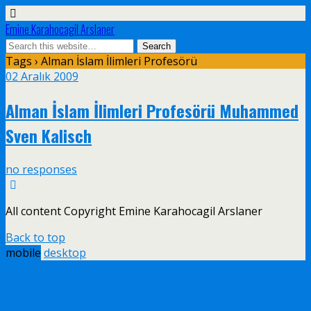
Emine Karahocagil Arslaner
Tags › Alman İslam İlimleri Profesörü
02 Aralık 2009
Alman İslam İlimleri Profesörü Muhammed
Sven Kalisch
no responses
All content Copyright Emine Karahocagil Arslaner
Back to top
mobile
desktop