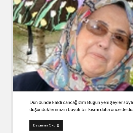
Dün dünde kaldı cancağızım Bugün yeni şeyler söy
düşündüklerimizin büyük bir kısmı daha önce de düş
Nikah
Devamını Oku
ve