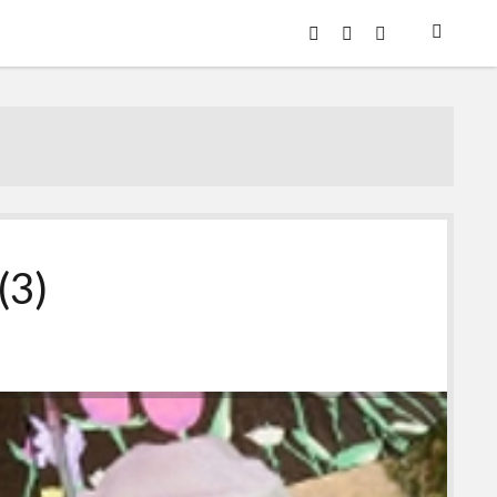
twitter
youtube
eposta
(3)