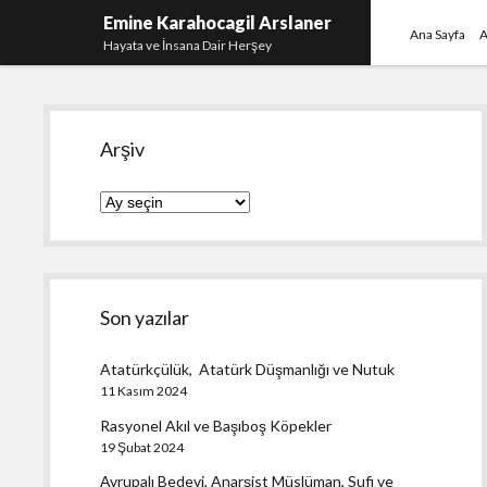
Emine Karahocagil Arslaner
Ana Sayfa
A
Hayata ve İnsana Dair Herşey
Yan
Arşiv
Menü
Arşiv
Son yazılar
Atatürkçülük, Atatürk Düşmanlığı ve Nutuk
11 Kasım 2024
Rasyonel Akıl ve Başıboş Köpekler
19 Şubat 2024
Avrupalı Bedevi, Anarşist Müslüman, Sufi ve