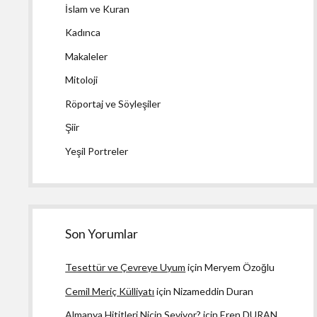
İslam ve Kuran
Kadınca
Makaleler
Mitoloji
Röportaj ve Söyleşiler
Şiir
Yeşil Portreler
Son Yorumlar
Tesettür ve Çevreye Uyum
için
Meryem Özoğlu
Cemil Meriç Külliyatı
için
Nizameddin Duran
Almanya Hititleri Niçin Seviyor?
için
Eren DURAN