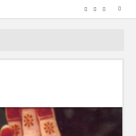
twitter
youtube
eposta