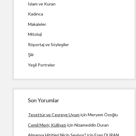
İslam ve Kuran
Kadınca
Makaleler
Mitoloji
Röportaj ve Söyleşiler
Şiir
Yeşil Portreler
Son Yorumlar
Tesettür ve Çevreye Uyum
için
Meryem Özoğlu
Cemil Meriç Külliyatı
için
Nizameddin Duran
Almanya Hititleri Niçin Seviyor?
için
Eren DURAN