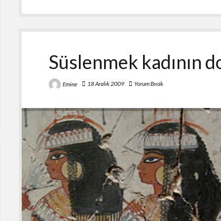
Estetizm
Süslenmek kadının do
18 Aralık 2009
Yorum Bırak
Emine