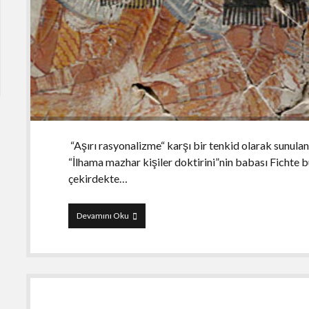
“Aşırı rasyonalizme“ karşı bir tenkid olarak sunula
“İlhama mazhar kişiler doktirini”nin babası Fichte 
çekirdekte…
Süslenmek
Devamını Oku
kadının
doğasında
vardır!