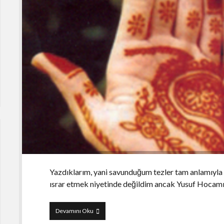
Yazdıklarım, yani savunduğum tezler tam anlamıyla 
ısrar etmek niyetinde değildim ancak Yusuf Hocamın
Kadın
Devamını Oku
ve