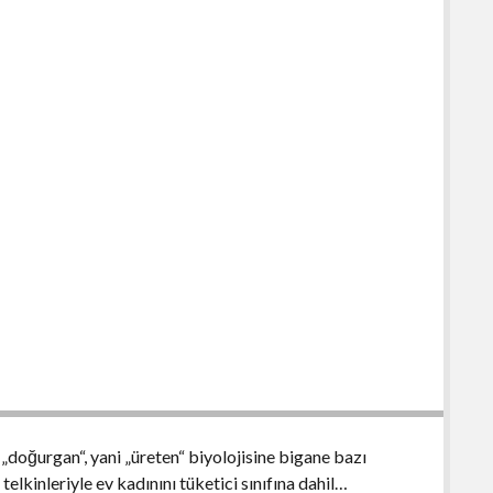
„doğurgan“, yani „üreten“ biyolojisine bigane bazı
elkinleriyle ev kadınını tüketici sınıfına dahil…