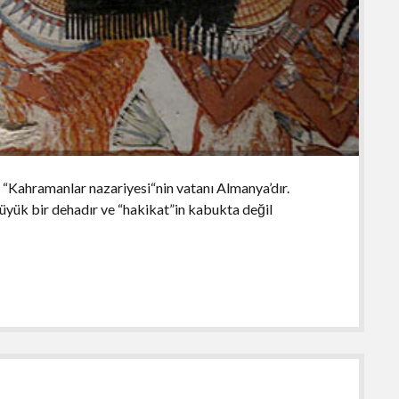
n “Kahramanlar nazariyesi“nin vatanı Almanya’dır.
büyük bir dehadır ve “hakikat”in kabukta değil