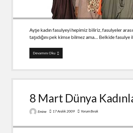
Ayşe kadın fasulyeyi hepimiz biliriz, fasulyeler arasın
taşıdığını pek kimse bilmez ama… Belkide fasulye i
Modern
Devamını Oku
ama
Modernist
Ol(a)mayan
Kadın
8 Mart Dünya Kadınl
17 Aralık 2009
Yorum Bırak
Emine