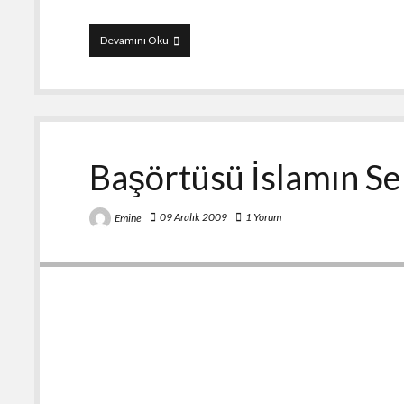
8
Devamını Oku
Mart
Dünya
Kadınlar
Günü
Başörtüsü İslamın S
09 Aralık 2009
1 Yorum
Emine