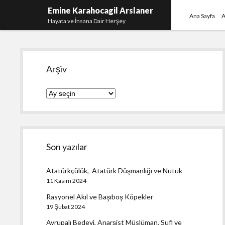
Emine Karahocagil Arslaner
Ana Sayfa
A
Hayata ve İnsana Dair Herşey
Yan
Arşiv
Menü
Arşiv
Son yazılar
Atatürkçülük, Atatürk Düşmanlığı ve Nutuk
11 Kasım 2024
Rasyonel Akıl ve Başıboş Köpekler
19 Şubat 2024
Avrupalı Bedevi, Anarşist Müslüman, Sufi ve