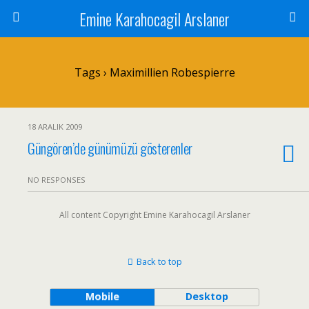
Emine Karahocagil Arslaner
Tags › Maximillien Robespierre
18 ARALIK 2009
Güngören’de günümüzü gösterenler
NO RESPONSES
All content Copyright Emine Karahocagil Arslaner
Back to top
Mobile
Desktop