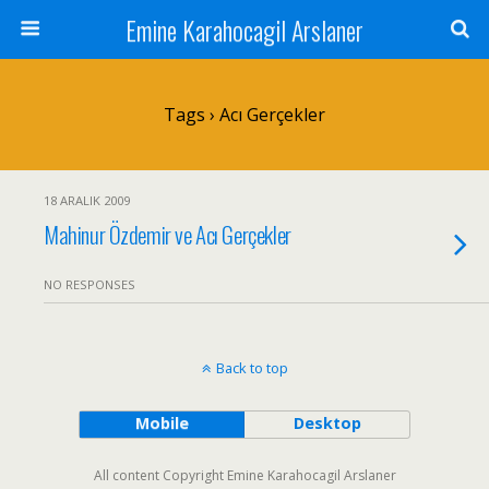
Emine Karahocagil Arslaner
Tags › Acı Gerçekler
18 ARALIK 2009
Mahinur Özdemir ve Acı Gerçekler
NO RESPONSES
Back to top
Mobile
Desktop
All content Copyright Emine Karahocagil Arslaner