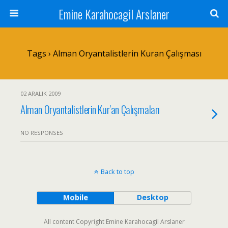
Emine Karahocagil Arslaner
Tags › Alman Oryantalistlerin Kuran Çalışması
02 ARALIK 2009
Alman Oryantalistlerin Kur’an Çalışmaları
NO RESPONSES
Back to top
Mobile
Desktop
All content Copyright Emine Karahocagil Arslaner