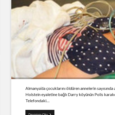
Almanya’da çocuklarını öldüren annelerin sayısında 
Holstein eyaletine bağlı Darry köyünün Polis karako
Telefondaki…
Almanya
Devamını Oku