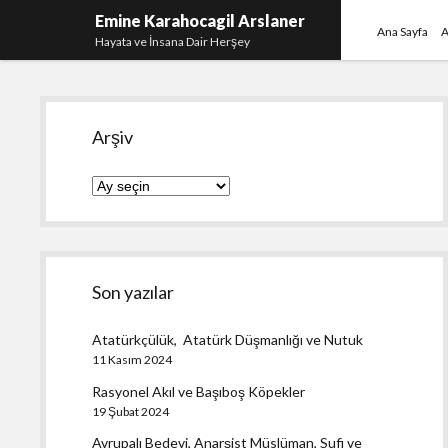
Emine Karahocagil Arslaner
Ana Sayfa
A
Hayata ve İnsana Dair Herşey
Yan
Arşiv
Menü
Arşiv
Son yazılar
Atatürkçülük, Atatürk Düşmanlığı ve Nutuk
11 Kasım 2024
Rasyonel Akıl ve Başıboş Köpekler
19 Şubat 2024
Avrupalı Bedevi, Anarşist Müslüman, Sufi ve