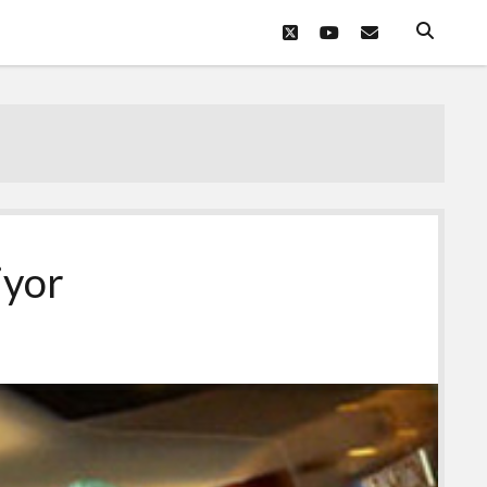
twitter
youtube
eposta
iyor