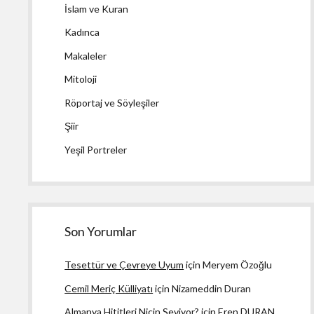
İslam ve Kuran
Kadınca
Makaleler
Mitoloji
Röportaj ve Söyleşiler
Şiir
Yeşil Portreler
Son Yorumlar
Tesettür ve Çevreye Uyum
için
Meryem Özoğlu
Cemil Meriç Külliyatı
için
Nizameddin Duran
Almanya Hititleri Niçin Seviyor?
için
Eren DURAN