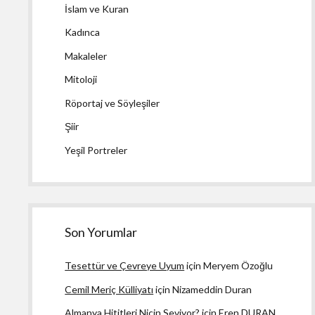
İslam ve Kuran
Kadınca
Makaleler
Mitoloji
Röportaj ve Söyleşiler
Şiir
Yeşil Portreler
Son Yorumlar
Tesettür ve Çevreye Uyum
için
Meryem Özoğlu
Cemil Meriç Külliyatı
için
Nizameddin Duran
Almanya Hititleri Niçin Seviyor?
için
Eren DURAN