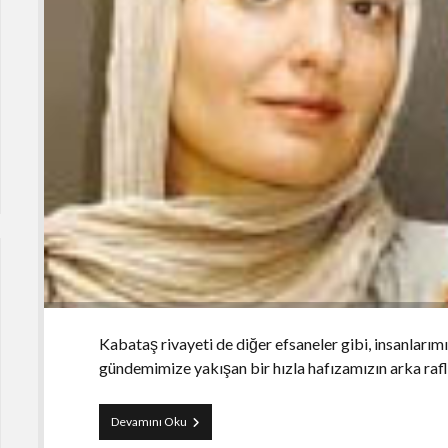
Kabataş rivayeti de diğer efsaneler gibi, insanlarımız
gündemimize yakışan bir hızla hafızamızın arka raflar
Erdemli
Devamını Oku
Gazetecilik