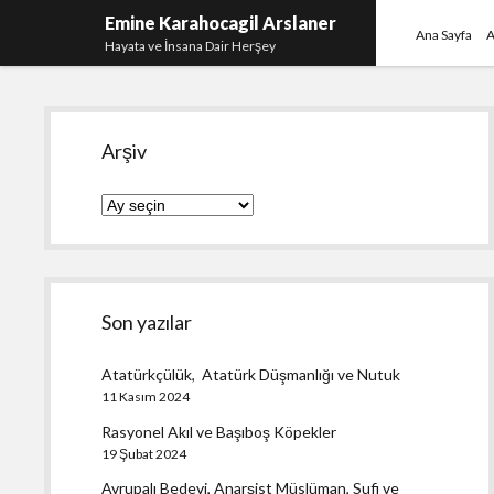
Emine Karahocagil Arslaner
Ana Sayfa
A
Hayata ve İnsana Dair Herşey
Yan
Arşiv
Menü
Arşiv
Son yazılar
Atatürkçülük, Atatürk Düşmanlığı ve Nutuk
11 Kasım 2024
Rasyonel Akıl ve Başıboş Köpekler
19 Şubat 2024
Avrupalı Bedevi, Anarşist Müslüman, Sufi ve