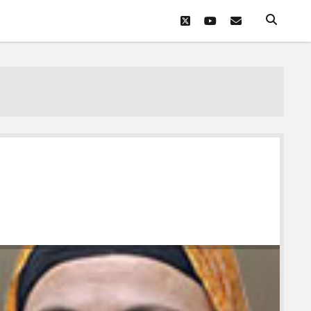
twitter
youtube
eposta