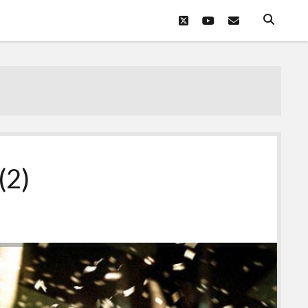
twitter
youtube
eposta
(2)