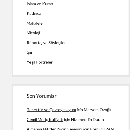
İslam ve Kuran
Kadınca
Makaleler
Mitoloji
Röportaj ve Söyleşiler
Şiir
Yeşil Portreler
Son Yorumlar
Tesettür ve Çevreye Uyum
için
Meryem Özoğlu
Cemil Meriç Külliyatı
için
Nizameddin Duran
Almanya Hititleri Niçin Seviyor?
için
Eren DURAN