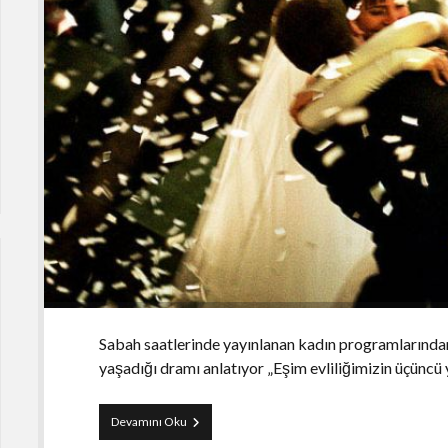
Sabah saatlerinde yayınlanan kadın programlarından
yaşadığı dramı anlatıyor „Eşim evliliğimizin üçüncü 
Nikah
Devamını Oku
ve