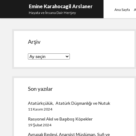
Emine Karahocagil Arslaner
Ana Sayfa
A
Hayata ve İnsana Dair Herşey
Yan
Arşiv
Menü
Arşiv
Son yazılar
Atatürkçülük, Atatürk Düşmanlığı ve Nutuk
11 Kasım 2024
Rasyonel Akıl ve Başıboş Köpekler
19 Şubat 2024
Avrupalı Bedevi, Anarşist Müslüman, Sufi ve