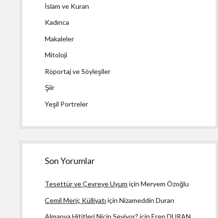
İslam ve Kuran
Kadınca
Makaleler
Mitoloji
Röportaj ve Söyleşiler
Şiir
Yeşil Portreler
Son Yorumlar
Tesettür ve Çevreye Uyum
için
Meryem Özoğlu
Cemil Meriç Külliyatı
için
Nizameddin Duran
Almanya Hititleri Niçin Seviyor?
için
Eren DURAN