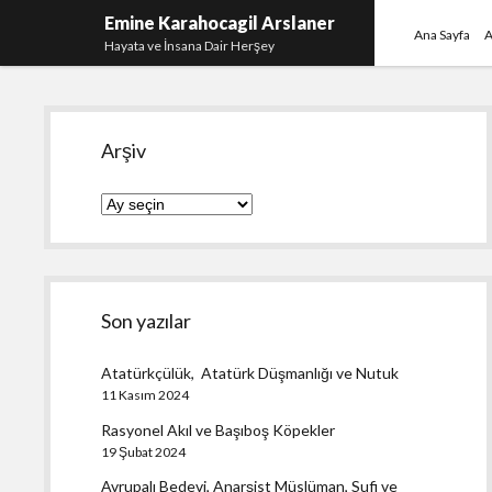
Emine Karahocagil Arslaner
Ana Sayfa
A
Hayata ve İnsana Dair Herşey
Yan
Arşiv
Menü
Arşiv
Son yazılar
Atatürkçülük, Atatürk Düşmanlığı ve Nutuk
11 Kasım 2024
Rasyonel Akıl ve Başıboş Köpekler
19 Şubat 2024
Avrupalı Bedevi, Anarşist Müslüman, Sufi ve