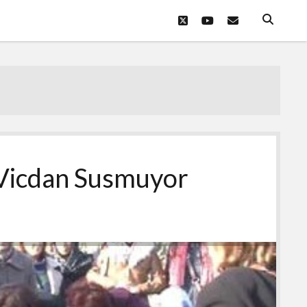
twitter
youtube
eposta
Vicdan Susmuyor