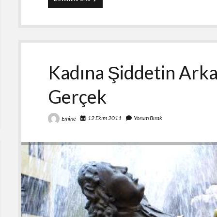
Susacak
Olsa
Vicdan
Susmuyor
Kadına Şiddetin Arka
Gerçek
12 Ekim 2011
Yorum Bırak
Emine