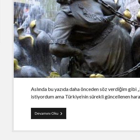
Aslında bu yazıda daha önceden söz verdiğim gibi 
istiyordum ama Türkiye’nin sürekli güncellenen hara
Kadına
Devamını Oku
Şiddetin
Arka
Planındaki
Yalın