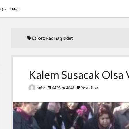
rşiv
İrtibat
Etiket:
kadına şiddet
Kalem Susacak Olsa 
02 Mayıs 2013
Yorum Bırak
Emine