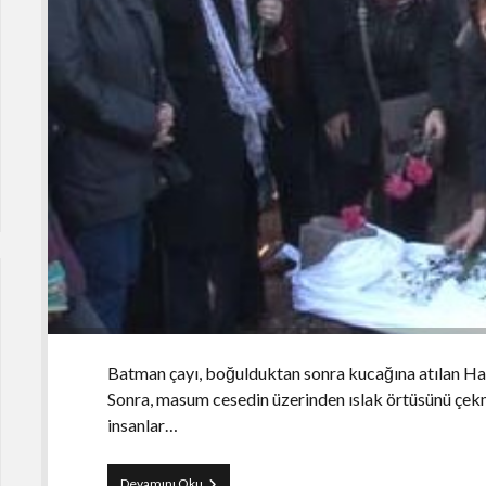
Batman çayı, boğulduktan sonra kucağına atılan Hati
Sonra, masum cesedin üzerinden ıslak örtüsünü çekmi
insanlar…
Kalem
Devamını Oku