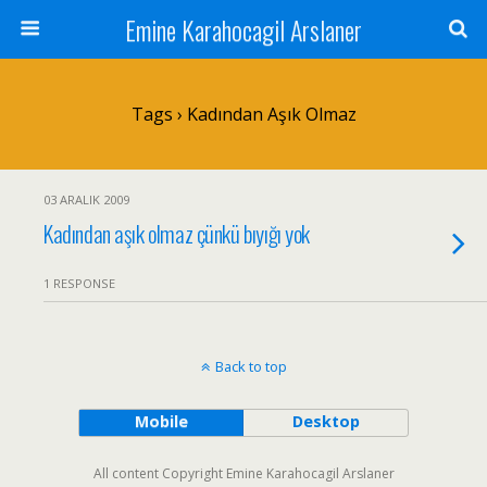
Emine Karahocagil Arslaner
Tags › Kadından Aşık Olmaz
03 ARALIK 2009
Kadından aşık olmaz çünkü bıyığı yok
1 RESPONSE
Back to top
Mobile
Desktop
All content Copyright Emine Karahocagil Arslaner