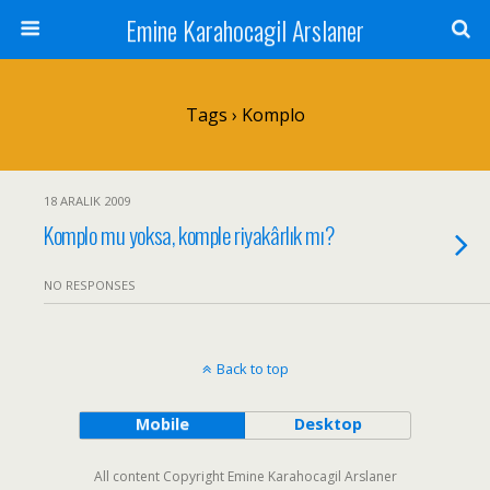
Emine Karahocagil Arslaner
Tags › Komplo
18 ARALIK 2009
Komplo mu yoksa, komple riyakârlık mı?
NO RESPONSES
Back to top
Mobile
Desktop
All content Copyright Emine Karahocagil Arslaner