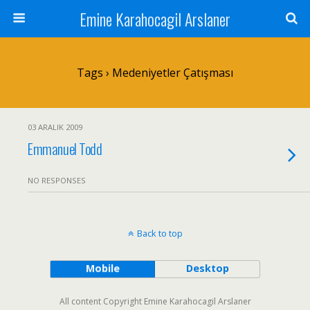
Emine Karahocagil Arslaner
Tags › Medeniyetler Çatışması
03 ARALIK 2009
Emmanuel Todd
NO RESPONSES
Back to top
Mobile
Desktop
All content Copyright Emine Karahocagil Arslaner