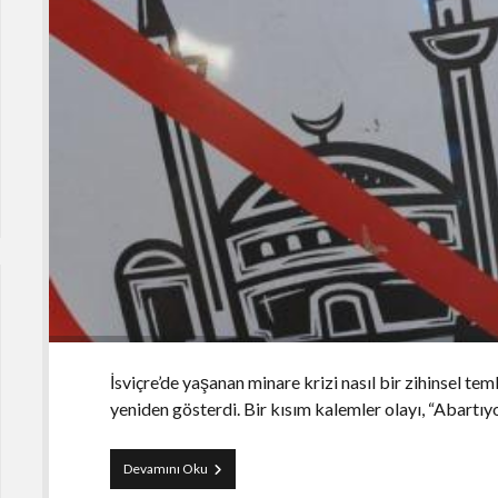
İsviçre’de yaşanan minare krizi nasıl bir zihinsel 
yeniden gösterdi. Bir kısım kalemler olayı, “Abartıyo
Avrupalı
Devamını Oku
neden