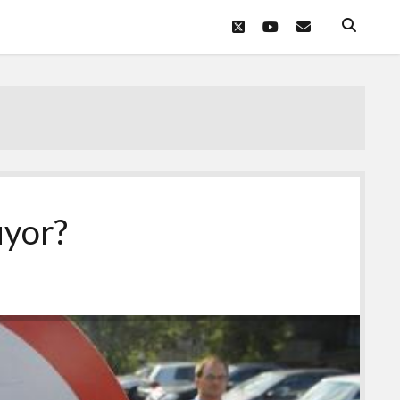
twitter
youtube
eposta
uyor?