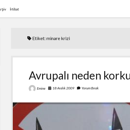
rşiv
İrtibat
Etiket:
minare krizi
Avrupalı neden kork
18 Aralık 2009
Yorum Bırak
Emine