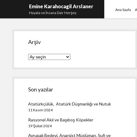
Emine Karahocagil Arslaner
Ana Sayfa
A
Hayata ve İnsana Dair Herşey
Yan
Arşiv
Menü
Arşiv
Son yazılar
Atatürkçülük, Atatürk Düşmanlığı ve Nutuk
11 Kasım 2024
Rasyonel Akıl ve Başıboş Köpekler
19 Şubat 2024
Avrupalı Bedevi, Anarşist Müslüman, Sufi ve