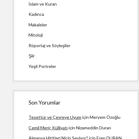
İslam ve Kuran
Kadınca
Makaleler
Mitoloji
Röportaj ve Söyleşiler
Şiir
Yeşil Portreler
Son Yorumlar
Tesettür ve Çevreye Uyum
için
Meryem Özoğlu
Cemil Meriç Külliyatı
için
Nizameddin Duran
Almanya Hititleri Niçin Seviyor?
için
Eren DURAN