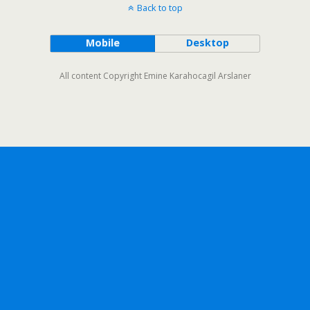
Back to top
Mobile
Desktop
All content Copyright Emine Karahocagil Arslaner