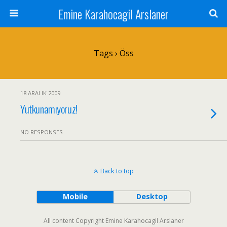
Emine Karahocagil Arslaner
Tags › Öss
18 ARALIK 2009
Yutkunamıyoruz!
NO RESPONSES
Back to top
Mobile
Desktop
All content Copyright Emine Karahocagil Arslaner