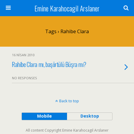
Emine Karahocagil Arslaner
Tags › Rahibe Clara
16 NISAN 2010
Rahibe Clara mı, başörtülü Büşra mı?
NO RESPONSES
Back to top
Mobile
Desktop
All content Copyright Emine Karahocagil Arslaner