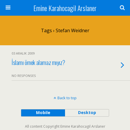
Emine Karahocagil Arslaner
Tags › Stefan Weidner
03 ARALIK 2009
İslamı örnek alamaz mıyız?
NO RESPONSES
Back to top
Mobile
Desktop
All content Copyright Emine Karahocagil Arslaner