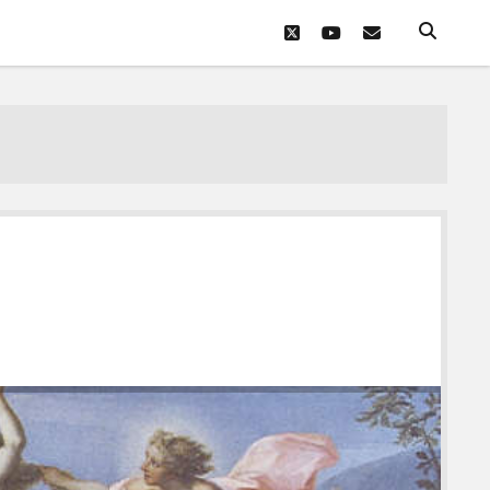
twitter
youtube
eposta