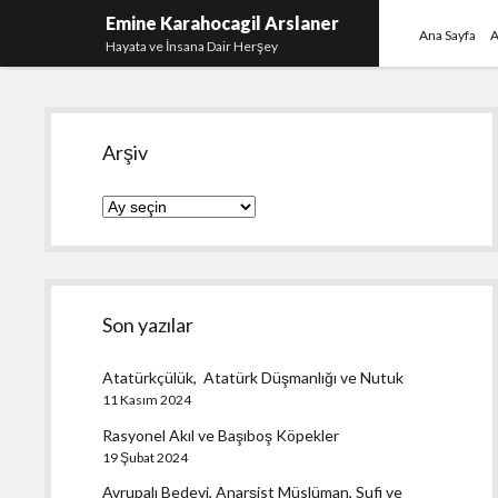
Emine Karahocagil Arslaner
Ana Sayfa
A
Hayata ve İnsana Dair Herşey
Yan
Arşiv
Menü
Arşiv
Son yazılar
Atatürkçülük, Atatürk Düşmanlığı ve Nutuk
11 Kasım 2024
Rasyonel Akıl ve Başıboş Köpekler
19 Şubat 2024
Avrupalı Bedevi, Anarşist Müslüman, Sufi ve