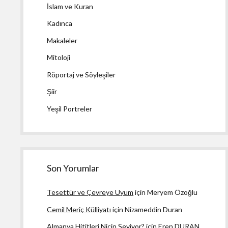
İslam ve Kuran
Kadınca
Makaleler
Mitoloji
Röportaj ve Söyleşiler
Şiir
Yeşil Portreler
Son Yorumlar
Tesettür ve Çevreye Uyum
için
Meryem Özoğlu
Cemil Meriç Külliyatı
için
Nizameddin Duran
Almanya Hititleri Niçin Seviyor?
için
Eren DURAN