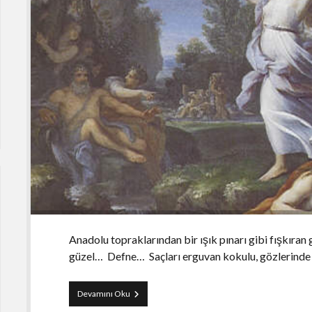
Anadolu topraklarından bir ışık pınarı gibi fışkıran 
güzel… Defne… Saçları erguvan kokulu, gözlerinde
Defnenin
Devamını Oku
Duası