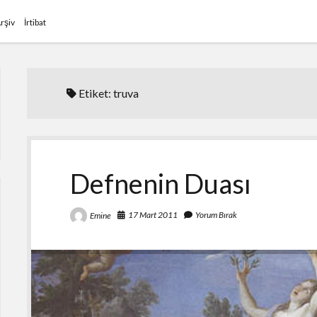
rşiv
İrtibat
Etiket:
truva
Defnenin Duası
17 Mart 2011
Yorum Bırak
Emine