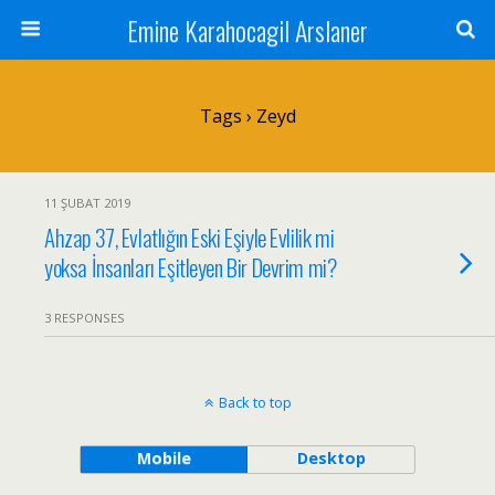
Emine Karahocagil Arslaner
Tags › Zeyd
11 ŞUBAT 2019
Ahzap 37, Evlatlığın Eski Eşiyle Evlilik mi
yoksa İnsanları Eşitleyen Bir Devrim mi?
3 RESPONSES
Back to top
Mobile
Desktop