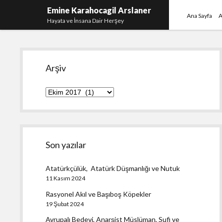
Emine Karahocagil Arslaner
Ana Sayfa
A
Hayata ve İnsana Dair Herşey
Yan
Arşiv
Menü
Arşiv
Son yazılar
Atatürkçülük, Atatürk Düşmanlığı ve Nutuk
11 Kasım 2024
Rasyonel Akıl ve Başıboş Köpekler
19 Şubat 2024
Avrupalı Bedevi, Anarşist Müslüman, Sufi ve