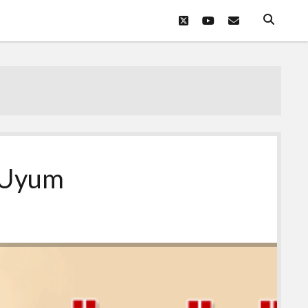
twitter
youtube
eposta
e Uyum