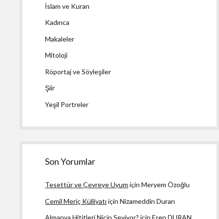
İslam ve Kuran
Kadınca
Makaleler
Mitoloji
Röportaj ve Söyleşiler
Şiir
Yeşil Portreler
Son Yorumlar
Tesettür ve Çevreye Uyum
için
Meryem Özoğlu
Cemil Meriç Külliyatı
için
Nizameddin Duran
Almanya Hititleri Niçin Seviyor?
için
Eren DURAN