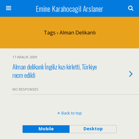
Emine Karahocagil Arslaner
Tags › Alman Delikanlı
17 ARALIK 2009
Alman delikanlı İngiliz kızı kirletti, Türkiye
recm edildi
NO RESPONSES
Back to top
Mobile
Desktop