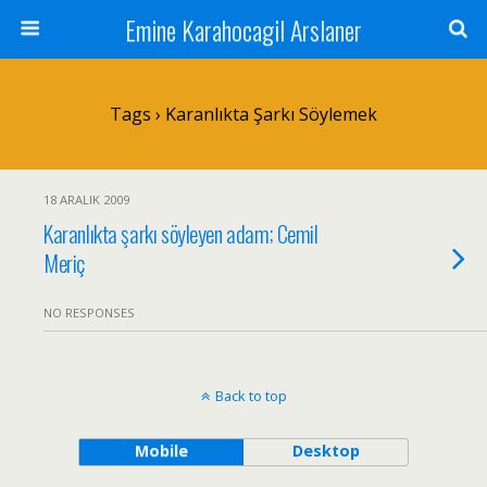
Emine Karahocagil Arslaner
Tags › Karanlıkta Şarkı Söylemek
18 ARALIK 2009
Karanlıkta şarkı söyleyen adam; Cemil
Meriç
NO RESPONSES
Back to top
Mobile
Desktop