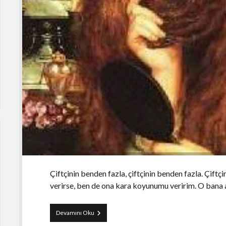
Çiftçinin benden fazla, çiftçinin benden fazla. Çiftç
verirse, ben de ona kara koyunumu veririm. O bana
Kabil
Devamını Oku
ile