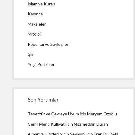
İslam ve Kuran
Kadınca
Makaleler
Mitoloji
Röportaj ve Söyleşiler
Şiir
Yeşil Portreler
Son Yorumlar
Tesettür ve Çevreye Uyum
için
Meryem Özoğlu
Cemil Meriç Külliyatı
için
Nizameddin Duran
Almanya Hititleri Niçin Seviyor?
için
Eren DURAN