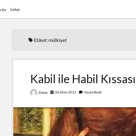
rşiv
İrtibat
Etiket:
mülkiyet
Kabil ile Habil Kıssası 
06 Ekim 2012
Yorum Bırak
Emine