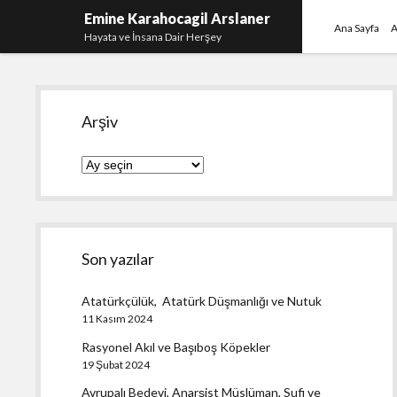
Emine Karahocagil Arslaner
Ana Sayfa
A
Hayata ve İnsana Dair Herşey
Yan
Arşiv
Menü
Arşiv
Son yazılar
Atatürkçülük, Atatürk Düşmanlığı ve Nutuk
11 Kasım 2024
Rasyonel Akıl ve Başıboş Köpekler
19 Şubat 2024
Avrupalı Bedevi, Anarşist Müslüman, Sufi ve