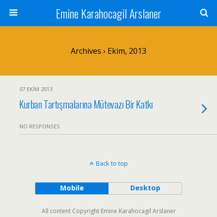
Emine Karahocagil Arslaner
Archives › Ekim, 2013
07 EKIM 2013
Kurban Tartışmalarına Mütevazı Bir Katkı
NO RESPONSES
Back to top
Mobile
Desktop
All content Copyright Emine Karahocagil Arslaner