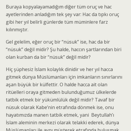
Buraya kopyalayamadığım diğer tüm oruç ve hac
ayetlerinden anladığım tek şey var: Hac da tıpkı oruç
gibi her yıl belirli günlerde tüm müminlere farz
kılınmıştır.
Gel gelelim, eğer oruç bir “nüsuk” ise, hac da bir
“nüsuk” değil midir? Şu halde, haccın şartlarından biri
olan kurban da bir “nüsuk” değil midir?
Hiç şüphesiz İslam kolaylık dinidir ve her yıl hacca
gitmek dünya Müslümanları için imkanların sınırlarını
aşan büyük bir külfettir. O halde hacca ait olan
ritüelleri oraya gitmeden bulunduğumuz ülkelerde
tatbik etmek bir yükümlülük değil midir? Tavaf bir
nüsuk olarak Kabe’nin etrafında dönmek ise, onu
hayatımızda manen tatbik etmek, yani Beytullah’ı
İslam aleminin merkezi olarak telakki ederek, dünya
Müslümanları ile aynı müşterek etrafında buluşmak