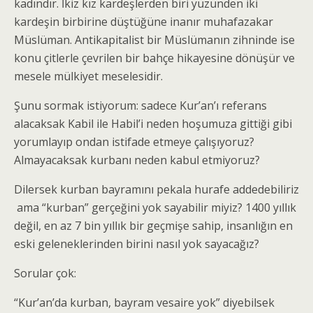
kadındır. İkiz kız kardeşlerden biri yüzünden iki
kardeşin birbirine düştüğüne inanır muhafazakar
Müslüman. Antikapitalist bir Müslümanın zihninde ise
konu çitlerle çevrilen bir bahçe hikayesine dönüşür ve
mesele mülkiyet meselesidir.
Şunu sormak istiyorum: sadece Kur’an’ı referans
alacaksak Kabil ile Habil’i neden hoşumuza gittiği gibi
yorumlayıp ondan istifade etmeye çalışıyoruz?
Almayacaksak kurbanı neden kabul etmiyoruz?
Dilersek kurban bayramını pekala hurafe addedebiliriz
ama “kurban” gerçeğini yok sayabilir miyiz? 1400 yıllık
değil, en az 7 bin yıllık bir geçmişe sahip, insanlığın en
eski geleneklerinden birini nasıl yok sayacağız?
Sorular çok:
“Kur’an’da kurban, bayram vesaire yok” diyebilsek