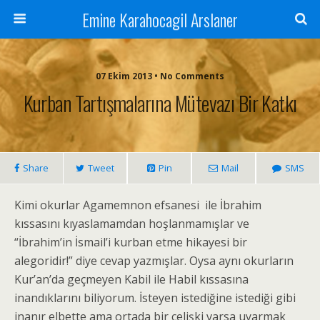
Emine Karahocagil Arslaner
07 Ekim 2013 • No Comments
Kurban Tartışmalarına Mütevazı Bir Katkı
Share
Tweet
Pin
Mail
SMS
Kimi okurlar Agamemnon efsanesi ile İbrahim
kıssasını kıyaslamamdan hoşlanmamışlar ve
“İbrahim’in İsmail’i kurban etme hikayesi bir
alegoridir!” diye cevap yazmışlar. Oysa aynı okurların
Kur’an’da geçmeyen Kabil ile Habil kıssasına
inandıklarını biliyorum. İsteyen istediğine istediği gibi
inanır elbette ama ortada bir çelişki varsa uyarmak