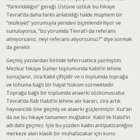
“farkındalığın” gereği. Üstüne üstlük bu hikaye
Tevrat’da daha farklı anlatıldığı halde müphem bir
“mülkiyet” yorumuyla yeniden biçimlendiriliyor ve
sunuluyorsa, “bu yorumda Tevrat’ı da referans
almıyorsanız, neyi referans alıyorsunuz?” diye sormak
da gerekir.
Geçmiş yazılardan birinde teferruatlıca yazmıştım.
Mezkur hikaye Sümer toplumunda Kabil’in lehine
sonuçlanır, zira Kabil çiftçidir ve o toplumda toprağa
ve tohuma bağlı bir hayat hüküm sürmektedir.
Toprağa bağlı bir toplumda anaerki sözkonusudur.
Tevrat’da Rab Habil’in lehine alır kararı, zira artık
hayvancılık öne geçmiş ve ataerki güçlenmiştir. Kur’an
da ise bu hikaye tamamen muğlaktır. Kabil ile Habil’in
adı dahi geçmez. İşte bu yüzden kadın antipatizanlığını
merkeze alan klasik bir muhafazakar için konu