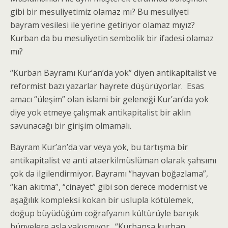
gibi bir mesuliyetimiz olamaz mı? Bu mesuliyeti
bayram vesilesi ile yerine getiriyor olamaz mıyız?
Kurban da bu mesuliyetin sembolik bir ifadesi olamaz
mı?
“Kurban Bayramı Kur’an’da yok” diyen antikapitalist ve
reformist bazı yazarlar hayrete düşürüyorlar. Esas
amacı “üleşim” olan islami bir geleneği Kur’an’da yok
diye yok etmeye çalışmak antikapitalist bir aklın
savunacağı bir girişim olmamalı.
Bayram Kur’an’da var veya yok, bu tartışma bir
antikapitalist ve anti ataerkilmüslüman olarak şahsımı
çok da ilgilendirmiyor. Bayramı “hayvan boğazlama”,
“kan akıtma”, “cinayet” gibi son derece modernist ve
aşağılık kompleksi kokan bir uslupla kötülemek,
doğup büyüdüğüm coğrafyanın kültürüyle barışık
bünyelere asla yakışmıyor. “Kurbansa kurban,