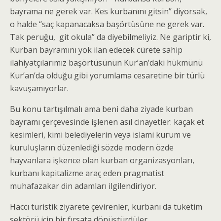
bayrama ne gerek var. Kes kurbanını gitsin” diyorsak,
o halde “saç kapanacaksa başörtüsüne ne gerek var.
Tak peruğu, git okula” da diyebilmeliyiz. Ne gariptir ki,
Kurban bayramını yok ilan edecek cürete sahip
ilahiyatçılarımız başörtüsünün Kur’an’daki hükmünü
Kur’an’da olduğu gibi yorumlama cesaretine bir türlü
kavuşamıyorlar.
Bu konu tartışılmalı ama beni daha ziyade kurban
bayramı çerçevesinde işlenen asıl cinayetler: kaçak et
kesimleri, kimi belediyelerin veya islami kurum ve
kuruluşların düzenlediği sözde modern özde
hayvanlara işkence olan kurban organizasyonları,
kurbanı kapitalizme araç eden pragmatist
muhafazakar din adamları ilgilendiriyor.
Haccı turistik ziyarete çevirenler, kurbanı da tüketim
sektörü için bir fırsata dönüştürdüler.