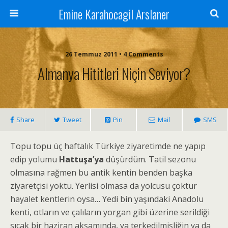
Emine Karahocagil Arslaner
26 Temmuz 2011 • 4 Comments
Almanya Hititleri Niçin Seviyor?
Share
Tweet
Pin
Mail
SMS
Topu topu üç haftalık Türkiye ziyaretimde ne yapıp
edip yolumu
Hattuşa’ya
düşürdüm. Tatil sezonu
olmasına rağmen bu antik kentin benden başka
ziyaretçisi yoktu. Yerlisi olmasa da yolcusu çoktur
hayalet kentlerin oysa… Yedi bin yaşındaki Anadolu
kenti, otların ve çalıların yorgan gibi üzerine serildiği
sıcak bir haziran akşamında, ya terkedilmişliğin ya da