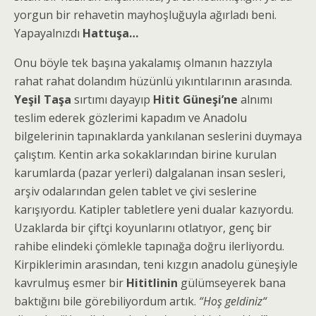
yorgun bir rehavetin mayhoşluğuyla ağırladı beni.
Yapayalnızdı
Hattuşa…
Onu böyle tek başına yakalamış olmanın hazzıyla
rahat rahat dolandım hüzünlü yıkıntılarının arasında.
Yeşil Taşa
sırtımı dayayıp
Hitit Güneşi’ne
alnımı
teslim ederek gözlerimi kapadım ve Anadolu
bilgelerinin tapınaklarda yankılanan seslerini duymaya
çalıştım. Kentin arka sokaklarından birine kurulan
karumlarda (pazar yerleri) dalgalanan insan sesleri,
arşiv odalarından gelen tablet ve çivi seslerine
karışıyordu. Katipler tabletlere yeni dualar kazıyordu.
Uzaklarda bir çiftçi koyunlarını otlatıyor, genç bir
rahibe elindeki çömlekle tapınağa doğru ilerliyordu.
Kirpiklerimin arasından, teni kızgın anadolu güneşiyle
kavrulmuş esmer bir
Hititlinin
gülümseyerek bana
baktığını bile görebiliyordum artık.
“Hoş geldiniz“