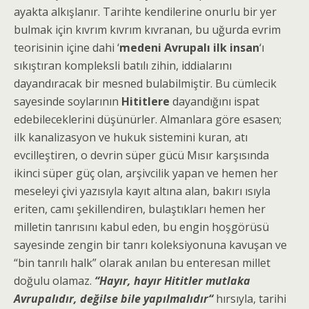
ayakta alkışlanır. Tarihte kendilerine onurlu bir yer
bulmak için kıvrım kıvrım kıvranan, bu uğurda evrim
teorisinin içine dahi ‘
medeni Avrupalı ilk insan
‘ı
sıkıştıran kompleksli batılı zihin, iddialarını
dayandıracak bir mesned bulabilmiştir. Bu cümlecik
sayesinde soylarının
Hititlere
dayandığını ispat
edebileceklerini düşünürler. Almanlara göre esasen;
ilk kanalizasyon ve hukuk sistemini kuran‚ atı
evcilleştiren, o devrin süper gücü Mısır karşısında
ikinci süper güç olan, arşivcilik yapan ve hemen her
meseleyi çivi yazısıyla kayıt altına alan, bakırı ısıyla
eriten, camı şekillendiren, bulaştıkları hemen her
milletin tanrısını kabul eden, bu engin hoşgörüsü
sayesinde zengin bir tanrı koleksiyonuna kavuşan ve
“bin tanrılı halk” olarak anılan bu enteresan millet
doğulu olamaz.
“Hayır, hayır Hititler mutlaka
Avrupalıdır, değilse bile yapılmalıdır“
hırsıyla, tarihi