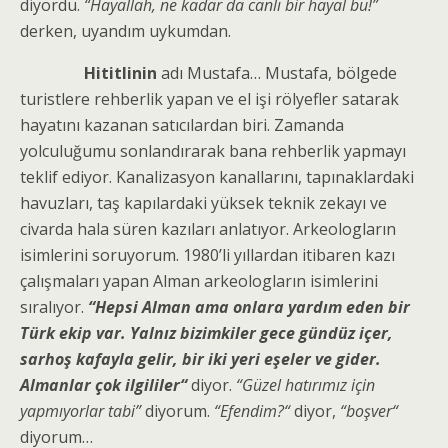
diyordu.
“Hayallah, ne kadar da canlı bir hayal bu!”
derken, uyandım uykumdan.
Hititlinin
adı Mustafa… Mustafa, bölgede
turistlere rehberlik yapan ve el işi rölyefler satarak
hayatını kazanan satıcılardan biri. Zamanda
yolculuğumu sonlandırarak bana rehberlik yapmayı
teklif ediyor. Kanalizasyon kanallarını, tapınaklardaki
havuzları, taş kapılardaki yüksek teknik zekayı ve
civarda hala süren kazıları anlatıyor. Arkeologların
isimlerini soruyorum. 1980’li yıllardan itibaren kazı
çalışmaları yapan Alman arkeologların isimlerini
sıralıyor.
“Hepsi Alman ama onlara yardım eden bir
Türk ekip var. Yalnız bizimkiler gece gündüz içer,
sarhoş kafayla gelir, bir iki yeri eşeler ve gider.
Almanlar çok ilgililer“
diyor.
“Güzel hatırımız için
yapmıyorlar tabi”
diyorum.
“Efendim?“
diyor,
“boşver“
diyorum…