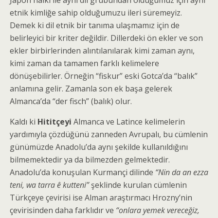
Japon halkı ile aynı dil grubundan olduğumuz için aynı
etnik kimliğe sahip olduğumuzu ileri süremeyiz.
Demek ki dil etnik bir tanıma ulaşmamız için de
belirleyici bir kriter değildir. Dillerdeki ön ekler ve son
ekler birbirlerinden alıntılanılarak kimi zaman aynı,
kimi zaman da tamamen farklı kelimelere
dönüşebilirler. Örneğin “fiskur” eski Gotca’da “balık”
anlamına gelir. Zamanla son ek başa gelerek
Almanca’da “der fisch” (balık) olur.
Kaldı ki
Hititçeyi
Almanca ve Latince kelimelerin
yardımıyla çözdüğünü zanneden Avrupalı, bu cümlenin
günümüzde Anadolu’da aynı şekilde kullanıldığını
bilmemektedir ya da bilmezden gelmektedir.
Anadolu’da konuşulan Kurmançi dilinde
“Nin da an ezza
teni, wa tarra ê kutteni”
şeklinde kurulan cümlenin
Türkçeye çevirisi ise Alman araştırmacı Hrozny’nin
çevirisinden daha farklıdır ve
“onlara yemek vereceğiz,