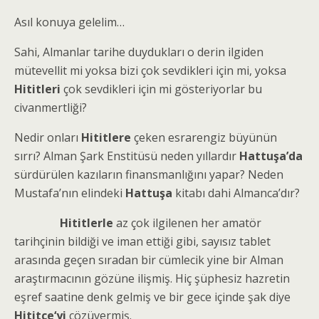
Asıl konuya gelelim…
Sahi, Almanlar tarihe duydukları o derin ilgiden
mütevellit mi yoksa bizi çok sevdikleri için mi, yoksa
Hititleri
çok sevdikleri için mi gösteriyorlar bu
civanmertliği?
Nedir onları
Hititlere
çeken esrarengiz büyünün
sırrı? Alman Şark Enstitüsü neden yıllardır
Hattuşa’da
sürdürülen kazıların finansmanlığını yapar? Neden
Mustafa’nın elindeki
Hattuşa
kitabı dahi Almanca’dır?
Hititlerle
az çok ilgilenen her amatör
tarihçinin bildiği ve iman ettiği gibi, sayısız tablet
arasında geçen sıradan bir cümlecik yine bir Alman
araştırmacının gözüne ilişmiş. Hiç şüphesiz hazretin
eşref saatine denk gelmiş ve bir gece içinde şak diye
Hititçe‘yi
çözüvermiş.