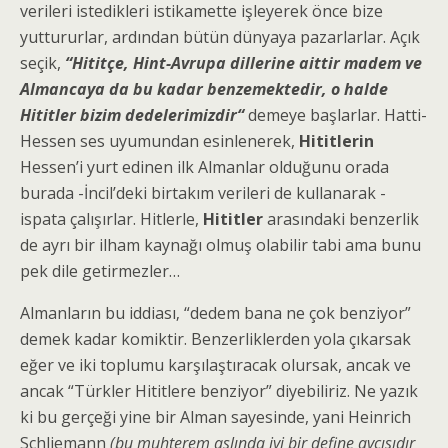
verileri istedikleri istikamette işleyerek önce bize
yuttururlar, ardından bütün dünyaya pazarlarlar. Açık
seçik,
“Hititçe, Hint-Avrupa dillerine aittir madem ve
Almancaya da bu kadar benzemektedir, o halde
Hititler bizim dedelerimizdir“
demeye başlarlar. Hatti-
Hessen ses uyumundan esinlenerek,
Hititlerin
Hessen’i yurt edinen ilk Almanlar olduğunu orada
burada -İncil’deki birtakım verileri de kullanarak ­-
ispata çalışırlar. Hitlerle,
Hititler
arasındaki benzerlik
de ayrı bir ilham kaynağı olmuş olabilir tabi ama bunu
pek dile getirmezler…
Almanların bu iddiası‚ “dedem bana ne çok benziyor”
demek kadar komiktir. Benzerliklerden yola çıkarsak
eğer ve iki toplumu karşılaştıracak olursak, ancak ve
ancak “Türkler Hititlere benziyor” diyebiliriz. Ne yazık
ki bu gerçeği yine bir Alman sayesinde, yani Heinrich
Schliemann
(bu muhterem aslında iyi bir define avcısıdır