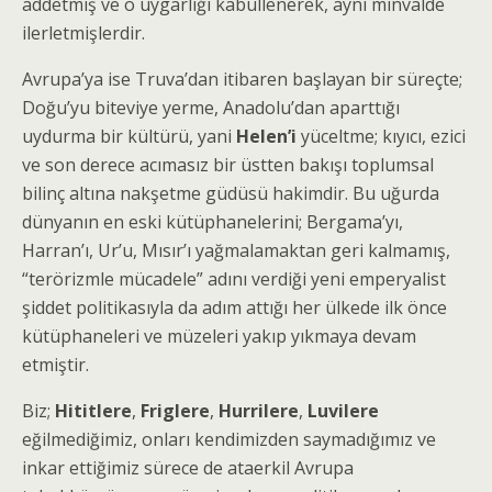
addetmiş ve o uygarlığı kabullenerek, aynı minvalde
ilerletmişlerdir.
Avrupa’ya ise Truva’dan itibaren başlayan bir süreçte;
Doğu’yu biteviye yerme, Anadolu’dan aparttığı
uydurma bir kültürü, yani
Helen’i
yüceltme; kıyıcı, ezici
ve son derece acımasız bir üstten bakışı toplumsal
bilinç altına nakşetme güdüsü hakimdir. Bu uğurda
dünyanın en eski kütüphanelerini; Bergama’yı,
Harran’ı, Ur’u, Mısır’ı yağmalamaktan geri kalmamış,
“terörizmle mücadele” adını verdiği yeni emperyalist
şiddet politikasıyla da adım attığı her ülkede ilk önce
kütüphaneleri ve müzeleri yakıp yıkmaya devam
etmiştir.
Biz;
Hititlere
,
Friglere
,
Hurrilere
,
Luvilere
eğilmediğimiz, onları kendimizden saymadığımız ve
inkar ettiğimiz sürece de ataerkil Avrupa