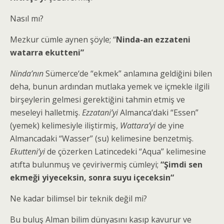
Nasıl mı?
Mezkur cümle aynen şöyle; “
Ninda-an ezzateni
watarra ekutteni”
Ninda’nın
Sümerce‘de “ekmek” anlamına geldiğini bilen
deha, bunun ardından mutlaka yemek ve içmekle ilgili
birşeylerin gelmesi gerektiğini tahmin etmiş ve
meseleyi halletmiş.
Ezzatani’yi
Almanca‘daki “Essen”
(yemek) kelimesiyle iliştirmiş,
Wattara’yi
de yine
Almancadaki “Wasser” (su) kelimesine benzetmiş.
Ekutteni’yi
de çözerken Latincedeki “Aqua” kelimesine
atıfta bulunmuş ve çevirivermiş cümleyi;
“Şimdi sen
ekmeği yiyeceksin, sonra suyu içeceksin“
Ne kadar bilimsel bir teknik değil mi?
Bu buluş Alman bilim dünyasını kasıp kavurur ve