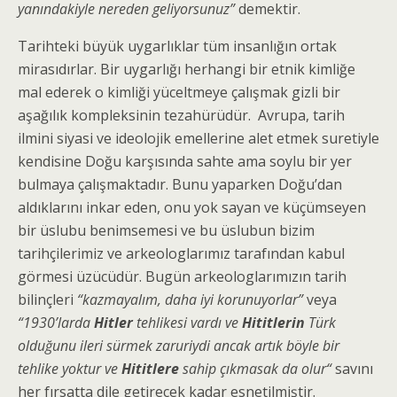
yanındakiyle nereden geliyorsunuz”
demektir.
Tarihteki büyük uygarlıklar tüm insanlığın ortak
mirasıdırlar. Bir uygarlığı herhangi bir etnik kimliğe
mal ederek o kimliği yüceltmeye çalışmak gizli bir
aşağılık kompleksinin tezahürüdür. Avrupa, tarih
ilmini siyasi ve ideolojik emellerine alet etmek suretiyle
kendisine Doğu karşısında sahte ama soylu bir yer
bulmaya çalışmaktadır. Bunu yaparken Doğu’dan
aldıklarını inkar eden, onu yok sayan ve küçümseyen
bir üslubu benimsemesi ve bu üslubun bizim
tarihçilerimiz ve arkeologlarımız tarafından kabul
görmesi üzücüdür. Bugün arkeologlarımızın tarih
bilinçleri
“kazmayalım, daha iyi korunuyorlar”
veya
“1930’larda
Hitler
tehlikesi vardı ve
Hititlerin
Türk
olduğunu ileri sürmek zaruriydi ancak artık böyle bir
tehlike yoktur ve
Hititlere
sahip çıkmasak da olur“
savını
her fırsatta dile getirecek kadar esnetilmiştir.