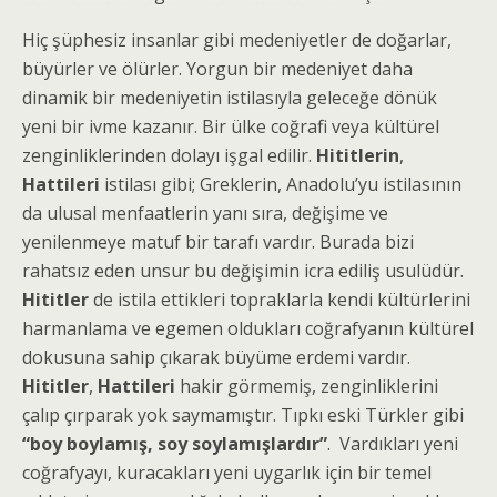
Hiç şüphesiz insanlar gibi medeniyetler de doğarlar,
büyürler ve ölürler. Yorgun bir medeniyet daha
dinamik bir medeniyetin istilasıyla geleceğe dönük
yeni bir ivme kazanır. Bir ülke coğrafi veya kültürel
zenginliklerinden dolayı işgal edilir.
Hititlerin
,
Hattileri
istilası gibi; Greklerin, Anadolu’yu istilasının
da ulusal menfaatlerin yanı sıra, değişime ve
yenilenmeye matuf bir tarafı vardır. Burada bizi
rahatsız eden unsur bu değişimin icra ediliş usulüdür.
Hititler
de istila ettikleri topraklarla kendi kültürlerini
harmanlama ve egemen oldukları coğrafyanın kültürel
dokusuna sahip çıkarak büyüme erdemi vardır.
Hititler
,
Hattileri
hakir görmemiş, zenginliklerini
çalıp çırparak yok saymamıştır. Tıpkı eski Türkler gibi
“boy boylamış, soy soylamışlardır”
. Vardıkları yeni
coğrafyayı, kuracakları yeni uygarlık için bir temel