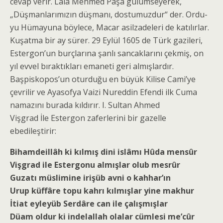
cevap verir. Lala Mehmed Paşa gülümseyerek,
„Düşmanlarımızın düşmanı, dostumuzdur“ der. Ordu-
yu Hümayuna böylece, Macar asilzadeleri de katılırlar.
Kuşatma bir ay sürer. 29 Eylül 1605 de Türk gazileri,
Estergon’un burçlarına şanlı sancaklarını çekmiş, on
yıl evvel bıraktıkları emaneti geri almışlardır.
Başpiskopos’un oturduğu en büyük Kilise Cami’ye
çevrilir ve Ayasofya Vaizi Nureddin Efendi ilk Cuma
namazını burada kıldırır. I. Sultan Ahmed
Vişgrad İle Estergon zaferlerini bir gazelle
ebedileştirir:
Bihamdeillâh ki kılmış dini islâmı Hûda mensûr
Vişgrad ile Estergonu almışlar olub mesrûr
Guzatı müslimine irişüb avni o kahhar’ın
Urup küffâre topu kahrı kılmışlar yine makhur
İtiat eyleyüb Serdâre can ile çalışmışlar
Düam oldur ki indelallah olalar cümlesi me’cûr