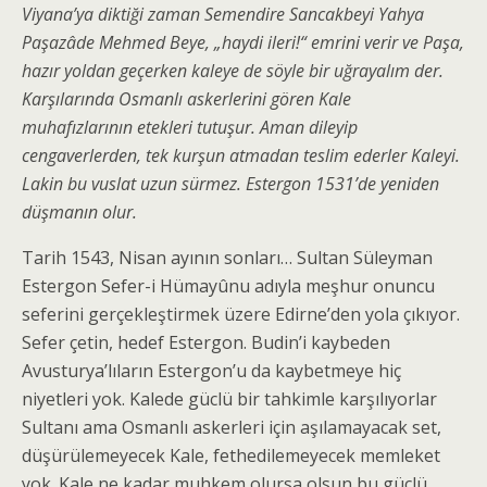
Viyana’ya diktiği zaman Semendire Sancakbeyi Yahya
Paşazâde Mehmed Beye, „haydi ileri!“ emrini verir ve Paşa,
hazır yoldan geçerken kaleye de söyle bir uğrayalım der.
Karşılarında Osmanlı askerlerini gören Kale
muhafızlarının etekleri tutuşur. Aman dileyip
cengaverlerden, tek kurşun atmadan teslim ederler Kaleyi.
Lakin bu vuslat uzun sürmez. Estergon 1531’de yeniden
düşmanın olur.
Tarih 1543, Nisan ayının sonları… Sultan Süleyman
Estergon Sefer-i Hümayûnu adıyla meşhur onuncu
seferini gerçekleştirmek üzere Edirne’den yola çıkıyor.
Sefer çetin, hedef Estergon. Budin’i kaybeden
Avusturya’lıların Estergon’u da kaybetmeye hiç
niyetleri yok. Kalede güclü bir tahkimle karşılıyorlar
Sultanı ama Osmanlı askerleri için aşılamayacak set,
düşürülemeyecek Kale, fethedilemeyecek memleket
yok. Kale ne kadar muhkem olursa olsun bu güçlü