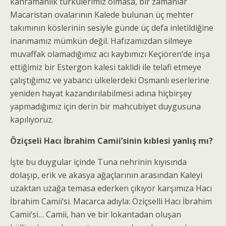
kahramanlık türkülerimiz olmasa, bir zamanlar
Macaristan ovalarının Kalede bulunan üç mehter
takımının köslerinin sesiyle günde üç defa inletildiğine
inanmamız mümkün değil. Hafızamızdan silmeye
muvaffak olamadığımız acı kaybımızı Keçiören’de inşa
ettiğimiz bir Estergon kalesi taklidi ile telafi etmeye
çalıştığımız ve yabancı ülkelerdeki Osmanlı eserlerine
yeniden hayat kazandırılabilmesi adına hiçbirşey
yapmadığımız için derin bir mahcubiyet duygusuna
kapılıyoruz.
Öziçseli Hacı İbrahim Camii’sinin kıblesi yanlış mı?
İşte bu duygular içinde Tuna nehrinin kıyısında
dolaşıp, erik ve akasya ağaçlarının arasından Kaleyi
uzaktan uzağa temasa ederken çıkıyor karşımıza Hacı
İbrahim Camii‘si. Macarca adıyla: Öziçselli Hacı İbrahim
Camii‘si… Camii, han ve bir lokantadan oluşan