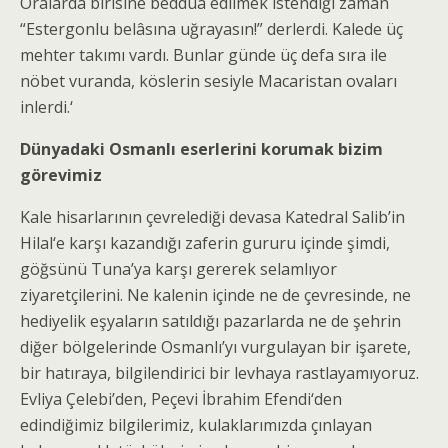
Oralarda birisine beddua edilmek istendiği zaman
“Estergonlu belâsına uğrayasın!” derlerdi. Kalede üç
mehter takımı vardı. Bunlar günde üç defa sıra ile
nöbet vuranda, köslerin sesiyle Macaristan ovaları
inlerdi.‘
Dünyadaki Osmanlı eserlerini korumak bizim
görevimiz
Kale hisarlarının çevrelediği devasa Katedral Salib’in
Hilal‘e karşı kazandığı zaferin gururu içinde şimdi,
göğsünü Tuna’ya karşı gererek selamlıyor
ziyaretçilerini. Ne kalenin içinde ne de çevresinde, ne
hediyelik eşyaların satıldığı pazarlarda ne de şehrin
diğer bölgelerinde Osmanlı’yı vurgulayan bir işarete,
bir hatıraya, bilgilendirici bir levhaya rastlayamıyoruz.
Evliya Çelebi’den, Peçevi İbrahim Efendi‘den
edindiğimiz bilgilerimiz, kulaklarımızda çınlayan