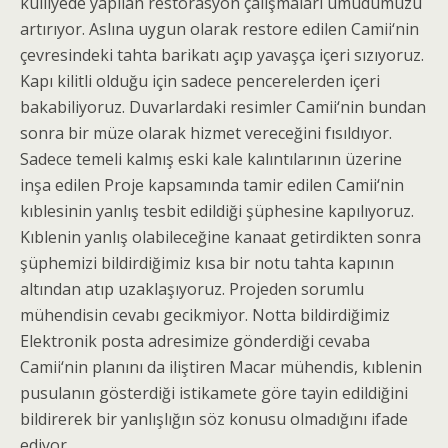
külliyede yapılan restorasyon çalışmaları umudumuzu
artırıyor. Aslına uygun olarak restore edilen Camii‘nin
çevresindeki tahta barikatı açıp yavaşça içeri sızıyoruz.
Kapı kilitli olduğu için sadece pencerelerden içeri
bakabiliyoruz. Duvarlardaki resimler Camii‘nin bundan
sonra bir müze olarak hizmet vereceğini fısıldıyor.
Sadece temeli kalmış eski kale kalıntılarının üzerine
inşa edilen Proje kapsamında tamir edilen Camii‘nin
kıblesinin yanlış tesbit edildiği şüphesine kapılıyoruz.
Kıblenin yanlış olabileceğine kanaat getirdikten sonra
şüphemizi bildirdiğimiz kısa bir notu tahta kapının
altından atıp uzaklaşıyoruz. Projeden sorumlu
mühendisin cevabı gecikmiyor. Notta bildirdiğimiz
Elektronik posta adresimize gönderdiği cevaba
Camii‘nin planını da iliştiren Macar mühendis, kıblenin
pusulanın gösterdiği istikamete göre tayin edildiğini
bildirerek bir yanlışlığın söz konusu olmadığını ifade
ediyor.