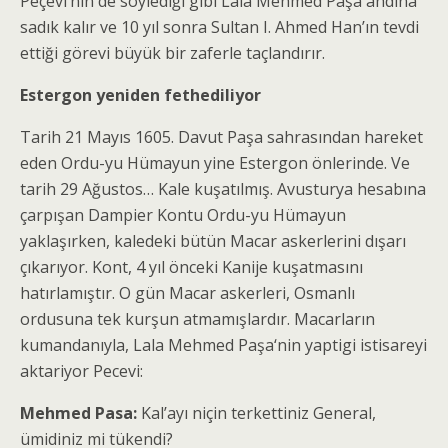
Peçevi’nin de söylediği gibi Lala Mehmed Paşa ahdına
sadık kalır ve 10 yıl sonra Sultan I. Ahmed Han’ın tevdi
ettiği görevi büyük bir zaferle taçlandırır.
Estergon yeniden fethediliyor
Tarih 21 Mayıs 1605. Davut Paşa sahrasından hareket
eden Ordu-yu Hümayun yine Estergon önlerinde. Ve
tarih 29 Ağustos… Kale kuşatılmış. Avusturya hesabına
çarpışan Dampier Kontu Ordu-yu Hümayun
yaklaşırken, kaledeki bütün Macar askerlerini dışarı
çıkarıyor. Kont, 4 yıl önceki Kanije kuşatmasını
hatırlamıştır. O gün Macar askerleri, Osmanlı
ordusuna tek kurşun atmamışlardır. Macarların
kumandanıyla, Lala Mehmed Paşa‘nin yaptigi istisareyi
aktariyor Pecevi:
Mehmed Pasa:
Kal’ayı niçin terkettiniz General,
ümidiniz mi tükendi?