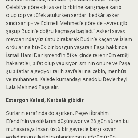
Çelebi’ye göre «iki asker birbirine karışmaya karıb
olup top ve tüfek atulurken serdarı bedkâr askeri
sındı sanıp» ve Edirneli Mehmed’e göre de «Avret gibi
şaşup Budin’e doğru kaçmaya başladı.” Askeri savaş
meydanında yüz üstü bırakarak Budin’e kaçan ve İslam
ordularına büyük bir bozgun yaşatan Paşa hakkında
İsmail Hami Danişmend’in öfke içinde terennüm ettiği
hakaretler, sıfat olup yapışıyor isminin önüne ve Paşa
şu sıfatlarla geçiyor tarih sayfalarına: cebîn, menhûs
ve muhannes. Kalede kumandayı Anadolu Beylerbeyi
Lala Mehmed Paşa alır.
Estergon Kalesi, Kerbelâ gibidir
Surların etrafında dolaşırken, Peçevi İbrahim
Efendi’nin yazdıklarını düşünüyor ve 28 gün süren bu
muhasaraya insan üstü bir gayretle karşı koyan
ecdadımızın çilesini canlandırıyoruz gözümüzün