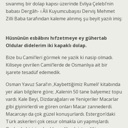
sıvanmış bir dolap kapısı üzerinde Evliya Çelebi’nin
babası Dergâh- ı Âli Kuyumcubaşısı Derviş Mehmet
Zilli Baba tarafından kaleme alınmış şu beyit yazılı imiş:
Hüsnünün esbâbını hıfzetmeye ey gühertab
Oldular didelerim iki kapaklı dolap.
Bize bu Camii’leri görmek ne yazik ki nasip olmadı.
Kiliseye çevrilen Camii‘lerde de Osmanlıya ait bir
işarete tesadüf edemedik.
Osman Yavuz Saral’ın ‚Kaybettiğimiz Rumeli‘ kitabında
yer alan bilgilere göre; ‚Kalenin 50 tane balyemez topu
vardı. Kale Beyi, Dizdarağaları ve Yeniçeriler Macarlar
gibi giyinirlerdi ve gören onları Macar zannederdi.
Macarcayı da çok güzel konuşurlardı. Estergon’daki
Türk askerleri çok cesur olmakla ün yapmışlardı.