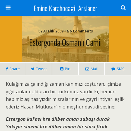
Emine Karahocagil Arslaner
02 Aralık 2009 • No Comments
Estergonda Osmanlı Camii
Share
Tweet
Pin
Mail
SMS
Kulağımıza çalındığı zaman kanımızı coşturan, içimize
yiğit acılar dolduran bir türkümüz vardır ki, hemen
hepimiz aşinasıyızdır mısralarının ve gayri ihtiyari eşlik
ederiz Hasan Mutlucan’ın o meşhur davudi sesine:
Estergon kal’ası bre dilber aman subaşı durak
Yakıyor sinemi bre dilber aman bir sinsi firak