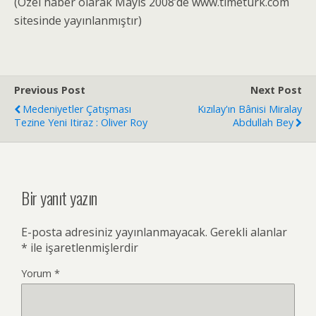
(Özel haber olarak Mayıs 2008’de www.timeturk.com
sitesinde yayınlanmıştır)
Previous Post
Next Post
Medeniyetler Çatışması
Kızılay'ın Bânisi Miralay
Tezine Yeni Itiraz : Oliver Roy
Abdullah Bey
Bir yanıt yazın
E-posta adresiniz yayınlanmayacak.
Gerekli alanlar
*
ile işaretlenmişlerdir
Yorum
*