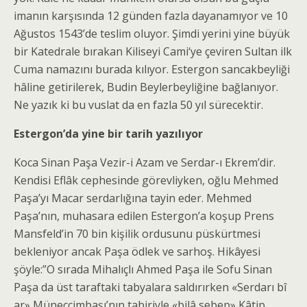
imanın karşısında 12 günden fazla dayanamıyor ve 10
Ağustos 1543’de teslim oluyor. Şimdi yerini yine büyük
bir Katedrale bırakan Kiliseyi Cami‘ye çeviren Sultan ilk
Cuma namazını burada kılıyor. Estergon sancakbeyliği
hâline getirilerek, Budin Beylerbeyliğine bağlanıyor.
Ne yazık ki bu vuslat da en fazla 50 yıl sürecektir.
Estergon’da yine bir tarih yazılıyor
Koca Sinan Paşa Vezir-i Azam ve Serdar-ı Ekrem’dir.
Kendisi Eflâk cephesinde görevliyken, oğlu Mehmed
Paşa’yı Macar serdarlığına tayin eder. Mehmed
Paşa’nın, muhasara edilen Estergon’a koşup Prens
Mansfeld’in 70 bin kişilik ordusunu püskürtmesi
bekleniyor ancak Paşa ödlek ve sarhoş. Hikâyesi
şöyle:”O sırada Mihalıçlı Ahmed Paşa ile Sofu Sinan
Paşa da üst taraftaki tabyalara saldırırken «Serdarı bî
ar» Müneccimbaşı’nın tabiriyle «bilâ sebep» Kâtip