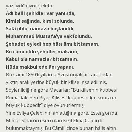
yazılıydı“ diyor Çelebi:
Adı belli şehidler var yanında,
Kimisi sağında, kimi solunda.
Salâ oldu, namaza başlanıldı,
Muhammed Mustafa’ya vakfolundu.
Şehadet eyledi hep hâsı âmı bittamam.
Bu cami oldu şehidler makamı,
Kabul ola namazlar bittamam.
Hûda makbul ede ânı yapanı.
Bu Cami 1850’li yıllarda Avusturyalılar tarafından
yıktırılarak yerine büyük bir kilise inşa edilmiş.
Söylenildiğine göre Macarlar; “Bu kilisenin kubbesi
Roma’daki Sen Piyer Kilisesi kubbesinden sonra en
büyük kubbedir” diye övünürlermiş.
Yine Evliya Çelebi’nin anlattığına göre, Estergon’da
Mimar Sinan’ın eseri olan Kızıl Elma Camii de
bulunmaktaymış. Bu Câmii içinde bunan hâlis altın