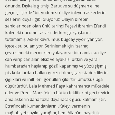
önünde. Dışkale gitmiş. Barut ve su düşman eline
geçmiş, içerde “bir yudum su” diye inleyen askerlerin
seslerini duyar gibi oluyoruz. Olayın birebir
şahidlerinden olan ünlü tarihçi Peçevi İbrahim Efendi
kaledeki durumu tasvir ederken gözyaşlarını
tutamamış: Asker kavrulmuş buğday yiyor, yanıyor.
İçecek su bulamıyor. Serinlemek için “sarnıç
çevresindeki mermerleri yalayan ve bir damla su diye
can verip can alan elsiz ve ayaksız, bitkin ve yaralı,
humbaradan haşlanıp gözü kapanmış ve yüzü şişmiş,
pis kokulardan halkın genzi dolmuş çaresiz dertlilerin
çığlıkları ve iniltileri, gönülleri çıldırtır, umutsuzluğa
düşürürdü”. Lala Mehmed Paşa kahramanca mücadele
eder ve Prens Mansfeld’in bütün tekliflerini geri çevirir
ama askerin daha fazla dayanacak gücü kalmamıştır.
Etrafındaki kumandanların „Kaleyi vermenin
mağlubiyet sayılmıyacağını, hem Allah‘ın inayeti ile