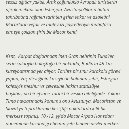
sessiz ağıtlar yaktık. Artık çoğunlukla Avrupalı turistlerin
uğrak mekanı olan Estergon, Avusturya’lıların bütün
tahribatına rağmen tarihten gelen vakar ve asaletini
Macarların vefalı ve mütevazı gayretleriyle muhafaza
etmeye çalışan şirin bir Macar kenti.
Kent, Karpat dağlarından inen Gran nehrinin Tuna’nın
serin sularıyla buluştuğu bir noktada, Budin’in 45 km
kuzeybatısında yer alıyor. Tarihte bir sınır karakolu görevi
yapan, Vaç dirseğinin kuzeyinde bulunan şehir, Estergon
kalesiyle meşhur ve çevresine hakim statüsüyle
başlıbaşına bir efsane, tarihi bir vesika niteliğinde. Yukarı
Tuna havzasındaki konumu onu Avusturya, Macaristan ve
Slovakya topraklarının kesiştiği noktalarda kilit bir
merkeze taşımış. 10.-12. yy’da Macar Arpad Hanedanı
döneminde kazandığı ehemmiyete binaen devlet merkezi