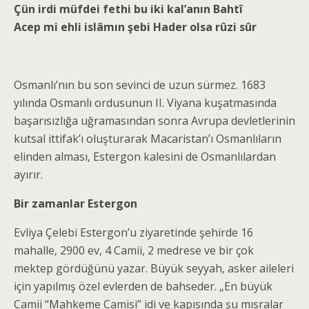
Çün irdi müfdei fethi bu iki kal’anın Bahtî
Acep mi ehli islâmın şebi Hader olsa rûzi sûr
Osmanlı’nın bu son sevinci de uzun sürmez. 1683
yılında Osmanlı ordusunun II. Viyana kuşatmasında
başarısızlığa uğramasından sonra Avrupa devletlerinin
kutsal ittifak’ı oluşturarak Macaristan’ı Osmanlıların
elinden alması, Estergon kalesini de Osmanlılardan
ayırır.
Bir zamanlar Estergon
Evliya Çelebi Estergon’u ziyaretinde şehirde 16
mahalle, 2900 ev, 4 Camii, 2 medrese ve bir çok
mektep gördüğünü yazar. Büyük seyyah, asker aileleri
için yapılmış özel evlerden de bahseder. „En büyük
Camii “Mahkeme Camisi” idi ve kapısında şu mısralar