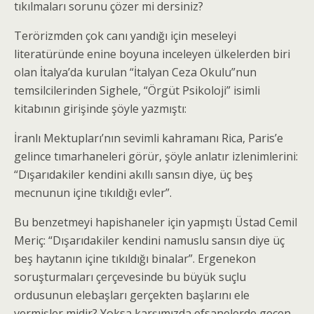
tıkılmaları sorunu çözer mi dersiniz?
Terörizmden çok canı yandığı için meseleyi
literatüründe enine boyuna inceleyen ülkelerden biri
olan İtalya’da kurulan “İtalyan Ceza Okulu”nun
temsilcilerinden Sighele, “Örgüt Psikoloji” isimli
kitabının girişinde şöyle yazmıştı:
İranlı Mektupları’nın sevimli kahramanı Rica, Paris’e
gelince tımarhaneleri görür, şöyle anlatır izlenimlerini:
“Dışarıdakiler kendini akıllı sansın diye, üç beş
mecnunun içine tıkıldığı evler”.
Bu benzetmeyi hapishaneler için yapmıştı Üstad Cemil
Meriç: “Dışarıdakiler kendini namuslu sansın diye üç
beş haytanın içine tıkıldığı binalar”. Ergenekon
soruşturmaları çerçevesinde bu büyük suçlu
ordusunun elebaşları gerçekten başlarını ele
vermişler midir? Yoksa karşımızda efsanelerde geçen