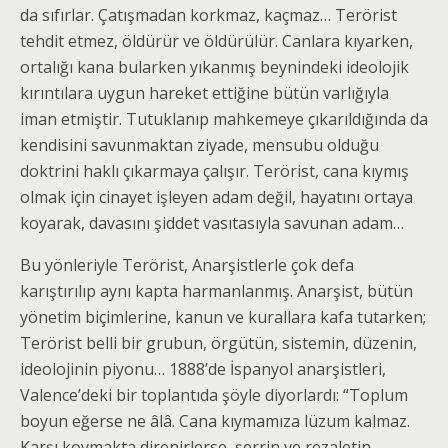
da sıfırlar. Çatışmadan korkmaz, kaçmaz… Terörist
tehdit etmez, öldürür ve öldürülür. Canlara kıyarken,
ortalığı kana bularken yıkanmış beynindeki ideolojik
kırıntılara uygun hareket ettiğine bütün varlığıyla
iman etmiştir. Tutuklanıp mahkemeye çıkarıldığında da
kendisini savunmaktan ziyade, mensubu olduğu
doktrini haklı çıkarmaya çalışır. Terörist, cana kıymış
olmak için cinayet işleyen adam değil, hayatını ortaya
koyarak, davasını şiddet vasıtasıyla savunan adam…
Bu yönleriyle Terörist, Anarşistlerle çok defa
karıştırılıp aynı kapta harmanlanmış. Anarşist, bütün
yönetim biçimlerine, kanun ve kurallara kafa tutarken;
Terörist belli bir grubun, örgütün, sistemin, düzenin,
ideolojinin piyonu… 1888’de İspanyol anarşistleri,
Valence’deki bir toplantıda şöyle diyorlardı: “Toplum
boyun eğerse ne âlâ. Cana kıymamıza lüzum kalmaz.
Karşı koymakta direnirlerse, şerrin ve rezaletin