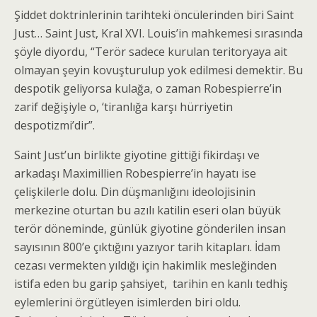
Şiddet doktrinlerinin tarihteki öncülerinden biri Saint
Just… Saint Just, Kral XVI. Louis’in mahkemesi sırasında
şöyle diyordu, “Terör sadece kurulan teritoryaya ait
olmayan şeyin kovuşturulup yok edilmesi demektir. Bu
despotik geliyorsa kulağa, o zaman Robespierre’in
zarif değişiyle o, ‘tiranlığa karşı hürriyetin
despotizmi’dir”.
Saint Just’un birlikte giyotine gittiği fikirdaşı ve
arkadaşı Maximillien Robespierre’in hayatı ise
çelişkilerle dolu. Din düşmanlığını ideolojisinin
merkezine oturtan bu azılı katilin eseri olan büyük
terör döneminde, günlük giyotine gönderilen insan
sayısının 800’e çıktığını yazıyor tarih kitapları. İdam
cezası vermekten yıldığı için hakimlik mesleğinden
istifa eden bu garip şahsiyet, tarihin en kanlı tedhiş
eylemlerini örgütleyen isimlerden biri oldu.