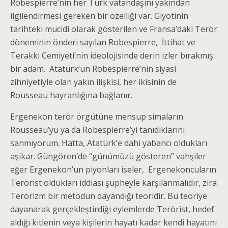
Robespierre’nin her Türk vatandaşını yakından
ilgilendirmesi gereken bir özelliği var. Giyotinin
tarihteki mucidi olarak gösterilen ve Fransa’daki Terör
döneminin önderi sayılan Robespierre, İttihat ve
Terakki Cemiyeti’nin ideolojisinde derin izler bırakmış
bir adam. Atatürk’ün Robespierre’nin siyasi
zihniyetiyle olan yakın ilişkisi, her ikisinin de
Rousseau hayranlığına bağlanır.
Ergenekon terör örgütüne mensup simaların
Rousseau’yu ya da Robespierre’yi tanıdıklarını
sanmıyorum. Hatta, Atatürk’e dahi yabancı oldukları
aşikar. Güngören’de “günümüzü gösteren” vahşiler
eğer Ergenekon’un piyonları iseler, Ergenekoncuların
Terörist oldukları iddiası şüpheyle karşılanmalıdır, zira
Terörizm bir metodun dayandığı teoridir. Bu teoriye
dayanarak gerçekleştirdiği eylemlerde Terörist, hedef
aldığı kitlenin veya kişilerin hayatı kadar kendi hayatını