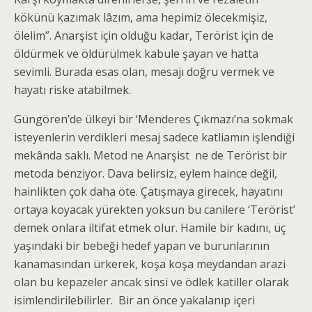
kökünü kazımak lâzım, ama hepimiz ölecekmişiz,
ölelim”. Anarşist için olduğu kadar, Terörist için de
öldürmek ve öldürülmek kabule şayan ve hatta
sevimli. Burada esas olan, mesajı doğru vermek ve
hayatı riske atabilmek.
Güngören’de ülkeyi bir ‘Menderes Çıkmazı’na sokmak
isteyenlerin verdikleri mesaj sadece katliamın işlendiği
mekânda saklı. Metod ne Anarşist ne de Terörist bir
metoda benziyor. Dava belirsiz, eylem haince değil,
hainlikten çok daha öte. Çatışmaya girecek, hayatını
ortaya koyacak yürekten yoksun bu canilere ‘Terörist’
demek onlara iltifat etmek olur. Hamile bir kadını, üç
yaşındaki bir bebeği hedef yapan ve burunlarının
kanamasından ürkerek, koşa koşa meydandan arazi
olan bu kepazeler ancak sinsi ve ödlek katiller olarak
isimlendirilebilirler. Bir an önce yakalanıp içeri