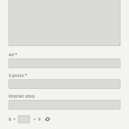
Ad
*
E-posta
*
İnternet sitesi
8
+
=
9