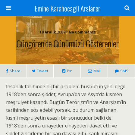
Emine Karahocagil Arslaner
18 Aralık 2009 • No Comments
Güngören’de Günümüzü Gösterenler
Share
Tweet
Pin
Mail
SMS
İnsanlık tarihinde hiçbir problem büsbütün yeni değil.
1918’den sonra şiddet; Avrupa’da ve Asya’da kısmen
meşruiyet kazandı. Bugün Terörizm’in ve Anarşizm’in
tarihinden söz edebiliyorsak, bu durum sağlanan
kısmi meşruiyetin esaslı bir sonucudur belki de.
1918’den sonra cinayetler cinayetleri davet etti ve
şiddet zincirleme bir kan davası gibi, kanlı mirasını