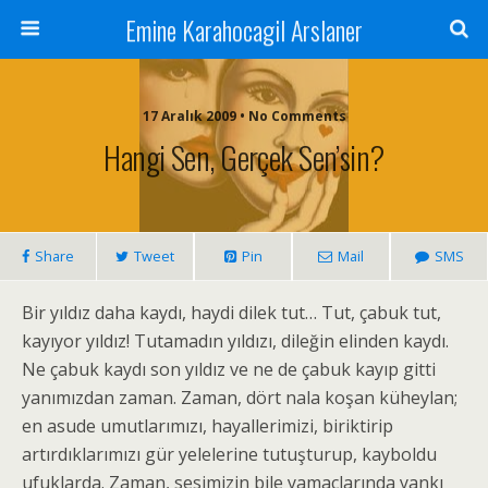
Emine Karahocagil Arslaner
17 Aralık 2009 • No Comments
Hangi Sen, Gerçek Sen’sin?
Share
Tweet
Pin
Mail
SMS
Bir yıldız daha kaydı, haydi dilek tut… Tut, çabuk tut,
kayıyor yıldız! Tutamadın yıldızı, dileğin elinden kaydı.
Ne çabuk kaydı son yıldız ve ne de çabuk kayıp gitti
yanımızdan zaman. Zaman, dört nala koşan küheylan;
en asude umutlarımızı, hayallerimizi, biriktirip
artırdıklarımızı gür yelelerine tutuşturup, kayboldu
ufuklarda. Zaman, sesimizin bile yamaçlarında yankı