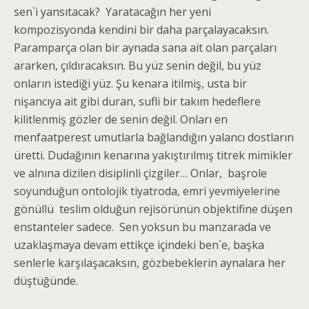
sen`i yansıtacak? Yaratacağın her yeni
kompozisyonda kendini bir daha parçalayacaksın.
Paramparça olan bir aynada sana ait olan parçaları
ararken, çıldıracaksın. Bu yüz senin değil, bu yüz
onların istediği yüz. Şu kenara itilmiş, usta bir
nişancıya ait gibi duran, sufli bir takım hedeflere
kilitlenmiş gözler de senin değil. Onları en
menfaatperest umutlarla bağlandığın yalancı dostların
üretti. Dudağının kenarına yakıştırılmış titrek mimikler
ve alnına dizilen disiplinli çizgiler… Onlar, başrole
soyunduğun ontolojik tiyatroda, emri yevmiyelerine
gönüllü teslim olduğun rejisörünün objektifine düşen
enstanteler sadece. Sen yoksun bu manzarada ve
uzaklaşmaya devam ettikçe içindeki ben`e, başka
senlerle karşılaşacaksın, gözbebeklerin aynalara her
düştüğünde.