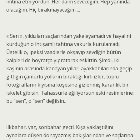
imtina etmiyordun: Her daim seveceğim. Hep yanında
olacağım. Hiç bırakmayacağım….
« Sen », yıldızları saçlarından yakalayamadı ve hayalini
kurduğun o ihtişamli tahtına vakurla kurulamadı.
Üstelik o, ipeksi vaadlerle okşayıp sevdiğin bütün
kalpleri de hoyratça yıpratarak eskittin. Şimdi, iki
kaşının arasında kanayan yıllar, ayakkabılarında geçip
gittiğin çamurlu yolların bıraktığı kirli izler, toplu
fotoğrafların kıyısına köşesine gizlenmiş karanlık bir
iskelet gibisin. Tahassürle eğiliyorsun eski resimlerine;
bu “sen”, o “sen” değilsin…
İlkbahar, yaz, sonbahar geçti. Kışa yaklaştığını
aynalara düşen donayazmış bakışlarından ve saçlarına