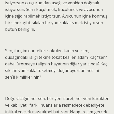
istiyorsun o uçurumdan aşağı ve yeniden doğmak
istiyorsun. Sen`i küçültmek, küçültmek ve avucunun
içine sığdırabilmek istiyorsun. Avucunun içine konmuş
bir sinek gibi, sıkılan bir yumrukla ezmek istiyorsun
bütün benliğini.
Sen, ibrişim dantelleri sökülen kadın ve sen,
dudağındaki ıslığı tekme tokat kesilen adam. Kaç “sen”
daha üretmeye talipsin hayatının diğer yarısında? Kaç
sıkılan yumrukla tüketmeyi düşünüyorsun neslini
sen`li kimliklerinin?
Doğuracağın her sen; her yeni suret, her yeni karakter
ve kabiliyet, farklı nuanslarla resmedecek ebediyete
intikal edecek mustakbel hatıranı. Hangi resim gercek