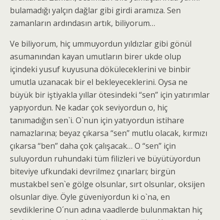
bulamadığı yalçın dağlar gibi girdi aramıza. Sen
zamanların ardındasın artık, biliyorum…
Ve biliyorum, hiç ummuyordun yıldızlar gibi gönül
asumanından kayan umutların birer ukde olup
içindeki yusuf kuyusuna döküleceklerini ve binbir
umutla uzanacak bir el bekleyeceklerini. Oysa ne
büyük bir iştiyakla yıllar ötesindeki “sen” için yatırımlar
yapıyordun. Ne kadar çok seviyordun o, hiç
tanımadığın sen`i. O`nun için yatıyordun istihare
namazlarına; beyaz çıkarsa “sen” mutlu olacak, kırmızı
çıkarsa “ben” daha çok çalışacak… O “sen” için
suluyordun ruhundaki tüm filizleri ve büyütüyordun
biteviye ufkundaki devrilmez çınarları; birgün
mustakbel sen`e gölge olsunlar, sırt olsunlar, oksijen
olsunlar diye. Öyle güveniyordun ki o`na, en
sevdiklerine O´nun adına vaadlerde bulunmaktan hiç