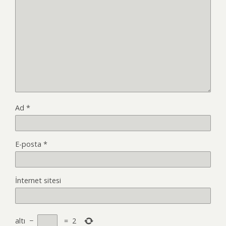
Ad
*
E-posta
*
İnternet sitesi
altı
−
=
2