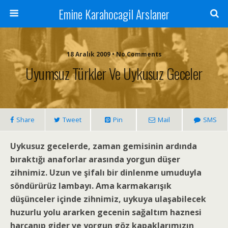
Emine Karahocagil Arslaner
18 Aralık 2009 • No Comments
Uyumsuz Türkler Ve Uykusuz Geceler
Share
Tweet
Pin
Mail
SMS
Uykusuz gecelerde, zaman gemisinin ardında
bıraktığı anaforlar arasında yorgun düşer
zihnimiz. Uzun ve şifalı bir dinlenme umuduyla
söndürürüz lambayı. Ama karmakarışık
düşünceler içinde zihnimiz, uykuya ulaşabilecek
huzurlu yolu ararken gecenin sağaltım haznesi
harcanıp gider ve yorgun göz kapaklarımızın