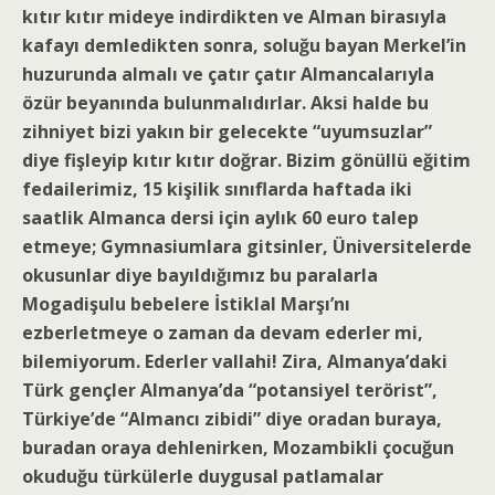
kıtır kıtır mideye indirdikten ve Alman birasıyla
kafayı demledikten sonra, soluğu bayan Merkel’in
huzurunda almalı ve çatır çatır Almancalarıyla
özür beyanında bulunmalıdırlar. Aksi halde bu
zihniyet bizi yakın bir gelecekte “uyumsuzlar”
diye fişleyip kıtır kıtır doğrar. Bizim gönüllü eğitim
fedailerimiz, 15 kişilik sınıflarda haftada iki
saatlik Almanca dersi için aylık 60 euro talep
etmeye; Gymnasiumlara gitsinler, Üniversitelerde
okusunlar diye bayıldığımız bu paralarla
Mogadişulu bebelere İstiklal Marşı’nı
ezberletmeye o zaman da devam ederler mi,
bilemiyorum. Ederler vallahi! Zira, Almanya’daki
Türk gençler Almanya’da “potansiyel terörist”,
Türkiye’de “Almancı zibidi” diye oradan buraya,
buradan oraya dehlenirken, Mozambikli çocuğun
okuduğu türkülerle duygusal patlamalar