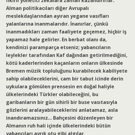
fikirli yönetici zekalara zaman kazandırırlar.
Alman politikacıları diğer Avrupalı
meslekdaşlarından ayıran yegane vasıfları
yalanlarına inanmalarıdır. İnanırlar, çünkü
inanmadıkları zaman faaliyete geçemez, hiçbir iş
yapamaz hale gelirler. En berbat olanı da,
kendinizi paramparça etseniz; yabancıların
leylekler tarafından Kaf dağından getirilmediğini,
kötü kaderlerinden kaçanların onların ülkesinde
Bremen müzik topluluğunu kurabilecek kabiliyete
sahip olabileceklerini, cam bir tabut icinde derin
uykulara gömülen prensesin en doğal haliyle
ülkelerindeki Türkler olabileceğini, bu
garibanların bir gün sihirli bir buse vasıtasıyla
gözlerini aralayabileceklerini anlatamaz, asla
inandıramazsınız… Bahçesini düzenleyen bir
Almanın ruh hali içinde ülkelerindeki bütün
yabancıları ayrık otu gibi algılar,