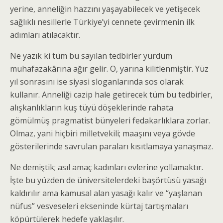
yerine, anneliğin hazzını yaşayabilecek ve yetişecek
sağlıklı nesillerle Türkiye’yi cennete çevirmenin ilk
adımları atılacaktır.
Ne yazık ki tüm bu sayılan tedbirler yurdum
muhafazakârına ağır gelir. O, yarına kilitlenmiştir. Yüz
yıl sonrasını ise siyasi sloganlarında sos olarak
kullanır. Anneliği cazip hale getirecek tüm bu tedbirler,
alışkanlıkların kuş tüyü döşeklerinde rahata
gömülmüş pragmatist bünyeleri fedakarlıklara zorlar.
Olmaz, yani hiçbiri milletvekili; maaşını veya gövde
gösterilerinde savrulan paraları kısıtlamaya yanaşmaz.
Ne demiştik; asıl amaç kadınları evlerine yollamaktır.
İşte bu yüzden de üniversitelerdeki başörtüsü yasağı
kaldırılır ama kamusal alan yasağı kalır ve “yaşlanan
nüfus” vesveseleri ekseninde kürtaj tartışmaları
köpürtülerek hedefe yaklaşılır.