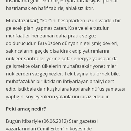
insanlarda gelecek endişesi yaratarak siyasi planlar
hazırlamak en hafif tabirle; ahlaksızlıktır.
Muhafaza(kâr); “kâr”ını hesaplarken uzun vaadeli bir
gelecek planı yapmaz zaten. Kısa ve elle tutulur
menfaatler her zaman daha pratik ve göz
doldurucudur. Bu yüzden dünyanın gelişmiş devleri,
sakıncalarını geç de olsa idrak edip yatırımlarını
nükleer santraller yerine solar enerjiye yapsalar da,
gelişmekte olan ülkelerin muhafazakâr yönetimleri
nükleerden vazgeçmezler. Tek başına bu örnek bile,
muhafazakâr bir iktidarın ihtiyarlayan ahaliyi dert
edip, istikbale dair kuşkulara kapılarak nüfus şamatası
yaptığını söyleyenlerin yalanlarını ibraz edebilir.
Peki amaç nedir?
Bugün itibariyle (06.06.2012) Star gazetesi
yazarlarından Cemil Ertem’in köşesinde