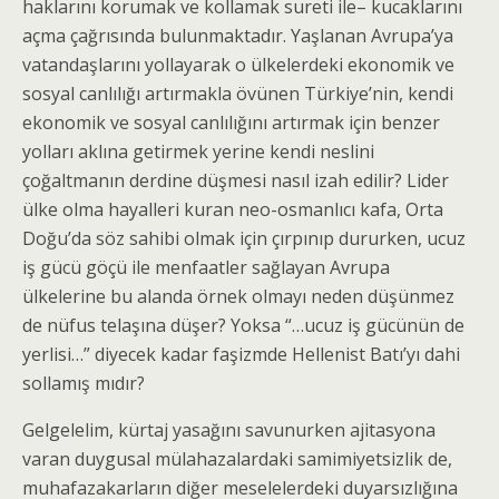
haklarını korumak ve kollamak sureti ile– kucaklarını
açma çağrısında bulunmaktadır. Yaşlanan Avrupa’ya
vatandaşlarını yollayarak o ülkelerdeki ekonomik ve
sosyal canlılığı artırmakla övünen Türkiye’nin, kendi
ekonomik ve sosyal canlılığını artırmak için benzer
yolları aklına getirmek yerine kendi neslini
çoğaltmanın derdine düşmesi nasıl izah edilir? Lider
ülke olma hayalleri kuran neo-osmanlıcı kafa, Orta
Doğu’da söz sahibi olmak için çırpınıp dururken, ucuz
iş gücü göçü ile menfaatler sağlayan Avrupa
ülkelerine bu alanda örnek olmayı neden düşünmez
de nüfus telaşına düşer? Yoksa “…ucuz iş gücünün de
yerlisi…” diyecek kadar faşizmde Hellenist Batı’yı dahi
sollamış mıdır?
Gelgelelim, kürtaj yasağını savunurken ajitasyona
varan duygusal mülahazalardaki samimiyetsizlik de,
muhafazakarların diğer meselelerdeki duyarsızlığına