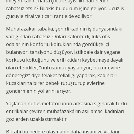
inleyen kadın, hatta çocuk sayısı iktidarı neden
rahatsız etsin? Bilakis bu durum işine geliyor. Ucuz iş
gücüyle zirai ve ticari rant elde ediliyor.
Muhafazakar tabaka, şehirli kadının iş dünyasındaki
varlığından rahatsız. Onları kaloriferli, lüks ofis
odalarının konforlu koltuklarında gördükçe içi
bulanıyor, tansiyonu düşüyor. İstikbale dair yegane
korkusu koltuğunu ve eril iktidarı kaybetmeye dayalı
olan efendiler; “nüfusumuz yaşlanıyor, huzur evine
döneceğiz” diye felaket tellallığı yaparak, kadınları;
kucaklarına birer bebek tutuşturup evlerine
göndermenin yollarını arıyor.
Yaşlanan nüfus metaforunun arkasına sığınarak türlü
entrikalar çeviren muhafazakârın asıl amacı kadınları
gözlerden uzaklaştırmaktır.
Bittabi bu hedefe ulaşmanın daha insani ve vicdani