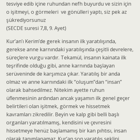
tesviye edib içine ruhundan nefh buyurdu ve sizin için
o işitmeyi, o görmeleri ve gönülleri yaptı, siz pek az
şükrediyorsunuz
(SECDE suresi 7,8, 9. Ayet)
Kur’an’ı Kerim’de gerek insanın ilk yaratılışında,
gerekse anne karnındaki yaratılışında çeşitli devrelere,
süreçlere vurgu vardır. Tekamül, insanın kainata ilk
teşrifinde olduğu gibi, anne karnında başlayan
serüveninde de karşımıza çıkar. Yaratılış bir anda
olmaz ve anne karnındaki ilk “oluşum”dan “insan”
olarak bahsedilmez. Nitekim ayette ruhun
üflenmesinin ardından ancak yaşamın ilk genel geçer
belirtileri olan işitmek, görmek ve hissetmek
kavramları zikredilir. Beyin ve kalp gibi belli başlı
organları yaratılmamış, kendisini ve çevresini
hissetmeye henüz başlamamış bir kan pıhtısı, insan
olarak tanımlanamaz. Kur’an son yaratılış şeklini