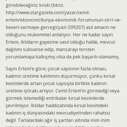
görebileceğiniz kroki (bknz.
http://www.stargazete.com/yazar/cemil-
ertem/ekonomi/dunya-ekonomik-forumunun-sirri-ve-
beseri-sermaye-gercegi/yazi-599207) asıl amacın ne
olduğunu mükemmel anlatıyor. Her ne kadar sayın
Ertem, iktidarın gayesine vasıl olduğu halde, mevcut
dağılımı sübvanse edip, manzarayı tersten
yorumlamaya kalkışmış olsa da pek başarılı olamamış.
Sayın Ertem’e göre; çocuk sayısının fazla olması,
kadının üretime katılımını düşürmüyor, çünkü kırsal
kesimlerde artan çocuk sayısıyla birlikte kadının
üretime iştiraki artıyor. Cemil Ertem’in görmediği veya
görmek istemediği entrikalar kırsal kesimlerde
çevrilmiyor. İktidar haddızatında kırsal kesimdeki
kadının iş dünyasındaki mevcudiyetinden rahatsız
değil. Tarlalardaki ağır iş şartları altında inim inim