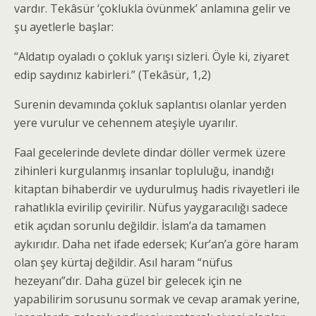
vardır. Tekâsür ‘çoklukla övünmek’ anlamına gelir ve
şu ayetlerle başlar:
“Aldatıp oyaladı o çokluk yarışı sizleri. Öyle ki, ziyaret
edip saydınız kabirleri.” (Tekâsür, 1,2)
Surenin devamında çokluk saplantısı olanlar yerden
yere vurulur ve cehennem ateşiyle uyarılır.
Faal gecelerinde devlete dindar döller vermek üzere
zihinleri kurgulanmış insanlar topluluğu, inandığı
kitaptan bihaberdir ve uydurulmuş hadis rivayetleri ile
rahatlıkla evirilip çevirilir. Nüfus yaygaracılığı sadece
etik açıdan sorunlu değildir. İslam’a da tamamen
aykırıdır. Daha net ifade edersek; Kur’an’a göre haram
olan şey kürtaj değildir. Asıl haram “nüfus
hezeyanı”dır. Daha güzel bir gelecek için ne
yapabilirim sorusunu sormak ve cevap aramak yerine,