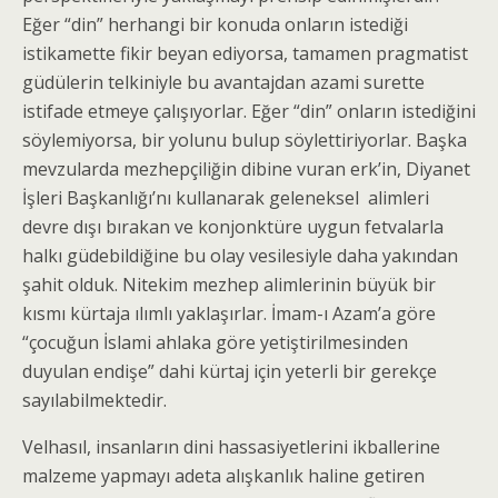
Eğer “din” herhangi bir konuda onların istediği
istikamette fikir beyan ediyorsa, tamamen pragmatist
güdülerin telkiniyle bu avantajdan azami surette
istifade etmeye çalışıyorlar. Eğer “din” onların istediğini
söylemiyorsa, bir yolunu bulup söylettiriyorlar. Başka
mevzularda mezhepçiliğin dibine vuran erk’in, Diyanet
İşleri Başkanlığı’nı kullanarak geleneksel alimleri
devre dışı bırakan ve konjonktüre uygun fetvalarla
halkı güdebildiğine bu olay vesilesiyle daha yakından
şahit olduk. Nitekim mezhep alimlerinin büyük bir
kısmı kürtaja ılımlı yaklaşırlar. İmam-ı Azam’a göre
“çocuğun İslami ahlaka göre yetiştirilmesinden
duyulan endişe” dahi kürtaj için yeterli bir gerekçe
sayılabilmektedir.
Velhasıl, insanların dini hassasiyetlerini ikballerine
malzeme yapmayı adeta alışkanlık haline getiren