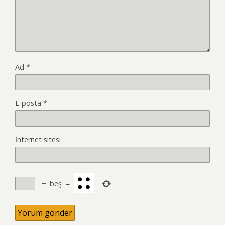
Ad
*
E-posta
*
İnternet sitesi
−
beş
=