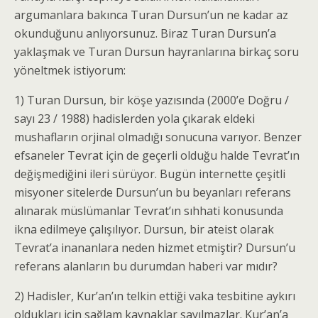
argumanlara bakınca Turan Dursun’un ne kadar az
okunduğunu anlıyorsunuz. Biraz Turan Dursun’a
yaklaşmak ve Turan Dursun hayranlarına birkaç soru
yöneltmek istiyorum:
1) Turan Dursun, bir köşe yazısında (2000’e Doğru /
sayı 23 / 1988) hadislerden yola çıkarak eldeki
mushafların orjinal olmadığı sonucuna varıyor. Benzer
efsaneler Tevrat için de geçerli olduğu halde Tevrat’ın
değişmediğini ileri sürüyor. Bugün internette çeşitli
misyoner sitelerde Dursun’un bu beyanları referans
alınarak müslümanlar Tevrat’ın sıhhati konusunda
ikna edilmeye çalışılıyor. Dursun, bir ateist olarak
Tevrat’a inananlara neden hizmet etmiştir? Dursun’u
referans alanların bu durumdan haberi var mıdır?
2) Hadisler, Kur’an’ın telkin ettiği vaka tesbitine aykırı
oldukları için sağlam kaynaklar sayılmazlar. Kur’an’a