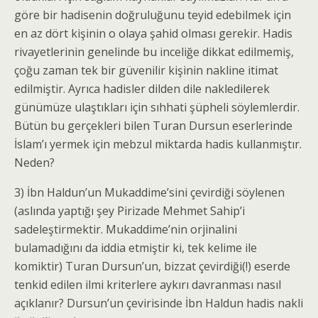
göre bir hadisenin doğruluğunu teyid edebilmek için
en az dört kişinin o olaya şahid olması gerekir. Hadis
rivayetlerinin genelinde bu inceliğe dikkat edilmemiş,
çoğu zaman tek bir güvenilir kişinin nakline itimat
edilmiştir. Ayrıca hadisler dilden dile nakledilerek
günümüze ulaştıkları için sıhhati şüpheli söylemlerdir.
Bütün bu gerçekleri bilen Turan Dursun eserlerinde
İslam’ı yermek için mebzul miktarda hadis kullanmıştır.
Neden?
3) İbn Haldun’un Mukaddime’sini çevirdiği söylenen
(aslında yaptığı şey Pirizade Mehmet Sahip’i
sadeleştirmektir. Mukaddime’nin orjinalini
bulamadığını da iddia etmiştir ki, tek kelime ile
komiktir) Turan Dursun’un, bizzat çevirdiği(!) eserde
tenkid edilen ilmi kriterlere aykırı davranması nasıl
açıklanır? Dursun’un çevirisinde İbn Haldun hadis nakli