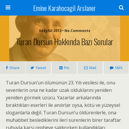
Emine Karahocagil Arslaner
04 Eylül 2013 • No Comments
Turan Dursun Hakkında Bazı Sorular
Share
Tweet
Pin
Mail
SMS
Turan Dursun’un ölümünün 23. Yılı vesilesi ile, onu
sevenlerin ona ne kadar uzak olduklarını yeniden
yeniden görmek üzücü. Yazarlar arkalarında
bıraktıkları eserleri ile anılırlar oysa, kötü ve yüzeysel
sloganlarla değil. Turan Dursun’u öldürenlerle, ona
muhabbet beslediklerini ileri sürenlerin birer taraftar
ruhuyla karşı cepheye saldırırken kullandıkları