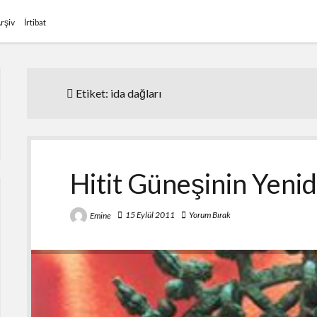
rşiv
İrtibat
Etiket:
ida dağları
Hitit Güneşinin Yen
15 Eylül 2011
Yorum Bırak
Emine