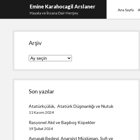
Emine Karahocagil Arslaner
Ana Sayfa
A
Hayata ve İnsana Dair Herşey
Yan
Arşiv
Menü
Arşiv
Son yazılar
Atatürkçülük, Atatürk Düşmanlığı ve Nutuk
11 Kasım 2024
Rasyonel Akıl ve Başıboş Köpekler
19 Şubat 2024
Avrupalı Bedevi, Anarşist Müslüman, Sufi ve