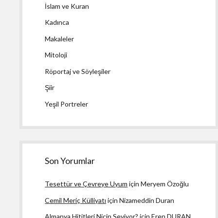
İslam ve Kuran
Kadınca
Makaleler
Mitoloji
Röportaj ve Söyleşiler
Şiir
Yeşil Portreler
Son Yorumlar
Tesettür ve Çevreye Uyum
için
Meryem Özoğlu
Cemil Meriç Külliyatı
için
Nizameddin Duran
Almanya Hititleri Niçin Seviyor?
için
Eren DURAN