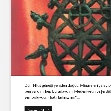
Dün, Hitit güneşi yeniden doğdu. Minareleri yalayıp,
ben vardım, hep buradaydım. Medeniyetin yeşerdiği,
sembolüydüm, hatırladınız mı?”…
Hitit
Devamını Oku