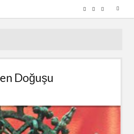
twitter
youtube
eposta
iden Doğuşu