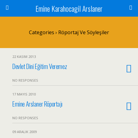
Emine Karahocagil Arslaner
Categories ›
Röportaj Ve Söyleşiler
22 KASIM 2013
Devlet Dini Eğitim Veremez
NO RESPONSES
17 MAYIS 2010
Emine Arslaner Röportajı
NO RESPONSES
09 ARALIK 2009