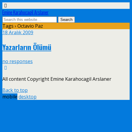
Emine Karahocagil Arslaner
Tags › Octavio Paz
18 Aralık 2009
Yazarların Ölümü
no responses
All content Copyright Emine Karahocagil Arslaner
Back to top
mobile
desktop