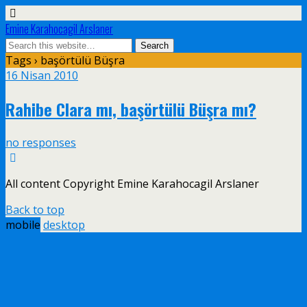
Emine Karahocagil Arslaner
Tags › başörtülü Büşra
16 Nisan 2010
Rahibe Clara mı, başörtülü Büşra mı?
no responses
All content Copyright Emine Karahocagil Arslaner
Back to top
mobile
desktop