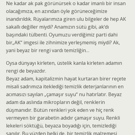
Ne kadar ak pak görünürsek o kadar imanlı bir insan
olacağımıza, en azından öyle görüneceğimize
inandırıldık. Rüyalarımıza giren ulu bilgeler de hep AK
sakallı değiller miydi? Anamızın sütü gibi, ak‘dı
başındaki tülbenti. Oyumuzu verdiğimiz parti dahi
bir„AK“ imgesi ile zihnimize yerleşmemiş miydi? Ak,
yani beyaz bir rengi vardı temizliğin…
Oysa dünyayı kirleten, üstelik kanla kirleten adamın
rengi de beyazdır.
Beyaz adam, kapitalizmin hayat kurtaran birer reçete
misali sadrımıza iteklediği temizlik deterjanlarının en
acımasızı sayılan „çamaşır suyu“ nu hatırlatır. Beyaz
adam da aslında mikropların değil, renklerin
düşmanıdır. Bütün renkleri yok eden ve hiç renk
vermeyen bir garabetin adıdır çamaşır suyu. Renkli
lekeleri söktüğü, beyaza boyadığı için, temizlediği
sanılır. Bu yüzden belki de, bir temizlik malzemesi