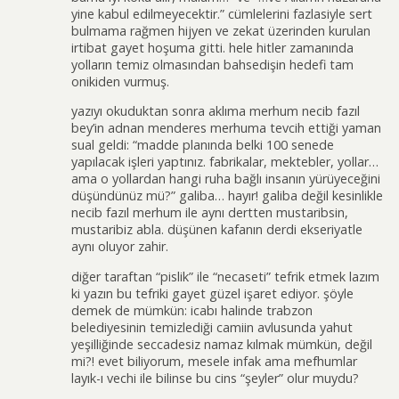
yine kabul edilmeyecektir.” cümlelerini fazlasiyle sert
bulmama rağmen hijyen ve zekat üzerinden kurulan
irtibat gayet hoşuma gitti. hele hitler zamanında
yolların temiz olmasından bahsedişin hedefi tam
onikiden vurmuş.
yazıyı okuduktan sonra aklıma merhum necib fazıl
bey’in adnan menderes merhuma tevcih ettiği yaman
sual geldi: “madde planında belki 100 senede
yapılacak işleri yaptınız. fabrikalar, mektebler, yollar…
ama o yollardan hangi ruha bağlı insanın yürüyeceğini
düşündünüz mü?” galiba… hayır! galiba değil kesinlikle
necib fazıl merhum ile aynı dertten mustaribsin,
mustaribiz abla. düşünen kafanın derdi ekseriyatle
aynı oluyor zahir.
diğer taraftan “pislik” ile “necaseti” tefrik etmek lazım
ki yazın bu tefriki gayet güzel işaret ediyor. şöyle
demek de mümkün: icabı halinde trabzon
belediyesinin temizlediği camiin avlusunda yahut
yeşilliğinde seccadesiz namaz kılmak mümkün, değil
mi?! evet biliyorum, mesele infak ama mefhumlar
layık-ı vechi ile bilinse bu cins “şeyler” olur muydu?