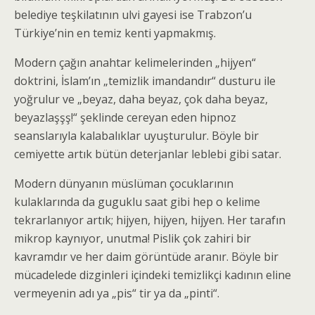
belediye teşkilatının ulvi gayesi ise Trabzon’u
Türkiye’nin en temiz kenti yapmakmış.
Modern çağın anahtar kelimelerinden „hijyen“
doktrini, İslam’ın „temizlik imandandır“ dusturu ile
yoğrulur ve „beyaz, daha beyaz, çok daha beyaz,
beyazlaşşş!“ şeklinde cereyan eden hipnoz
seanslarıyla kalabalıklar uyuşturulur. Böyle bir
cemiyette artık bütün deterjanlar leblebi gibi satar.
Modern dünyanın müslüman çocuklarının
kulaklarında da guguklu saat gibi hep o kelime
tekrarlanıyor artık; hijyen, hijyen, hijyen. Her tarafın
mikrop kaynıyor, unutma! Pislik çok zahiri bir
kavramdır ve her daim görüntüde aranır. Böyle bir
mücadelede dizginleri içindeki temizlikçi kadının eline
vermeyenin adı ya „pis“ tir ya da „pinti“.