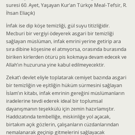
suresi 60. Ayet, Yaşayan Kur‘an Türkçe Meal-Tefsir, R.
İhsan Eliaçık)
İnfak ise dip köşe temizliği, gül suyu titizliğidir.
Mecburi bir vergiyi ödeyerek asgari bir temizliği
sağlayan müslüman, infak emrini yerine getirip ara
sıra dibine köşesine el atmıyorsa, orasında burasında
biriken kirlerden ötürü pis kokmaya devam edecek ve
Allah’ın huzuruna yine kabul edilmeyecektir.
Zekat’ı devlet eliyle toplatarak cemiyet bazında asgari
bir temizliğin ve eşitliğin hüküm sürmesini sağlayan
İslam’ın kitabı, infak emrinin gereğini müslümanların
iradelerine tevdi ederek ideal bir toplumsal
dayanışmanın teşekkülü için zemin hazırlamıştır.
Haddızatında tembelliğe, miskinliğe yol açacak,
birtakım açık gözlerin, çalışanların cüzdanlarından
nemalanarak geçinip gitmelerini sağlayacak