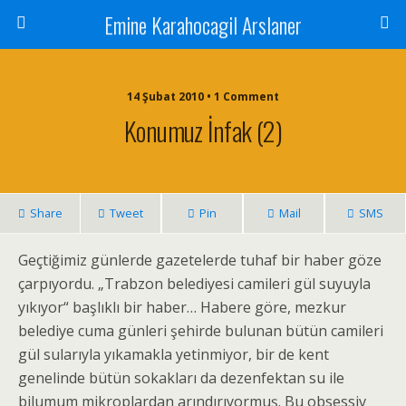
Emine Karahocagil Arslaner
14 Şubat 2010 • 1 Comment
Konumuz İnfak (2)
Share
Tweet
Pin
Mail
SMS
Geçtiğimiz günlerde gazetelerde tuhaf bir haber göze
çarpıyordu. „Trabzon belediyesi camileri gül suyuyla
yıkıyor“ başlıklı bir haber… Habere göre, mezkur
belediye cuma günleri şehirde bulunan bütün camileri
gül sularıyla yıkamakla yetinmiyor, bir de kent
genelinde bütün sokakları da dezenfektan su ile
bilumum mikroplardan arındırıyormuş. Bu obsessiv