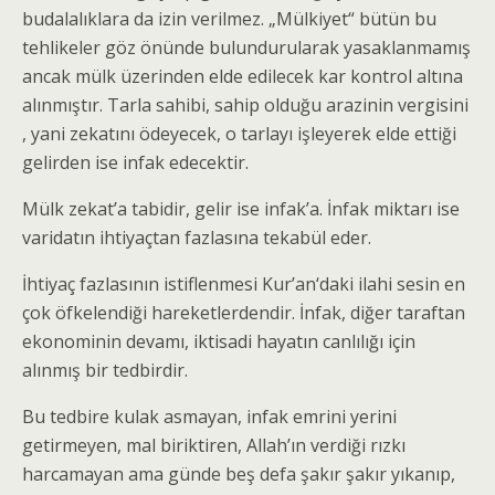
budalalıklara da izin verilmez. „Mülkiyet“ bütün bu
tehlikeler göz önünde bulundurularak yasaklanmamış
ancak mülk üzerinden elde edilecek kar kontrol altına
alınmıştır. Tarla sahibi, sahip olduğu arazinin vergisini
, yani zekatını ödeyecek, o tarlayı işleyerek elde ettiği
gelirden ise infak edecektir.
Mülk zekat’a tabidir, gelir ise infak’a. İnfak miktarı ise
varidatın ihtiyaçtan fazlasına tekabül eder.
İhtiyaç fazlasının istiflenmesi Kur’an‘daki ilahi sesin en
çok öfkelendiği hareketlerdendir. İnfak, diğer taraftan
ekonominin devamı, iktisadi hayatın canlılığı için
alınmış bir tedbirdir.
Bu tedbire kulak asmayan, infak emrini yerini
getirmeyen, mal biriktiren, Allah’ın verdiği rızkı
harcamayan ama günde beş defa şakır şakır yıkanıp,