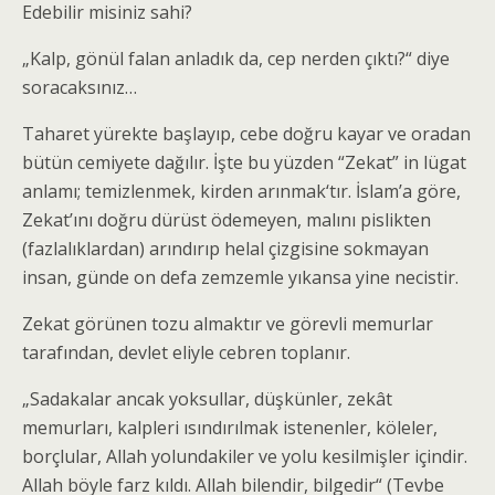
Edebilir misiniz sahi?
„Kalp, gönül falan anladık da, cep nerden çıktı?“ diye
soracaksınız…
Taharet yürekte başlayıp, cebe doğru kayar ve oradan
bütün cemiyete dağılır. İşte bu yüzden “Zekat” in lügat
anlamı; temizlenmek, kirden arınmak‘tır. İslam’a göre,
Zekat’ını doğru dürüst ödemeyen, malını pislikten
(fazlalıklardan) arındırıp helal çizgisine sokmayan
insan, günde on defa zemzemle yıkansa yine necistir.
Zekat görünen tozu almaktır ve görevli memurlar
tarafından, devlet eliyle cebren toplanır.
„Sadakalar ancak yoksullar, düşkünler, zekât
memurları, kalpleri ısındırılmak istenenler, köleler,
borçlular, Allah yolundakiler ve yolu kesilmişler içindir.
Allah böyle farz kıldı. Allah bilendir, bilgedir“ (Tevbe