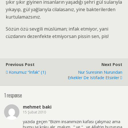
şıkır şıkır giyinen insanların yaşadığı şehri gül sularıyla
yıkayıp, gül yağlarıyla cilalasanız, yine bakterilerden
kurtulamazsınız.
Sözün özü sevgili müslüman; infak etmiyor, yani
cüzdanını dezenfekte etmiyorsan pissin sen, pis!
Previous Post
Next Post
Konumuz “İnfak” (1)
Nur Suresinin Nurundan
Erkekler De Istifade Etsinler
1 response
mehmet baki
15 Şubat 2010
yazıda geçen “Bizim insanımızın kafası çalışmaz ama
burnu iyi koku alır, malum…” ve “…ve Allah’ın huzuruna